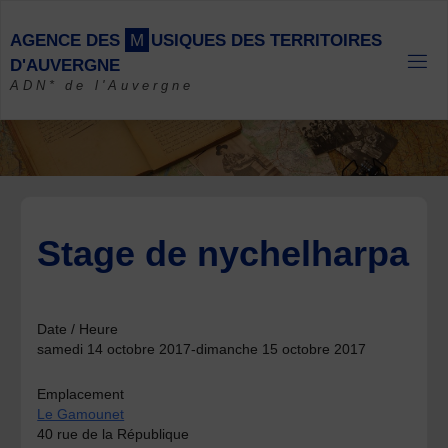
Skip
to
A
G
E
N
C
E
D
E
S
M
U
S
I
Q
U
E
S
D
E
S
T
E
R
R
I
T
O
I
R
E
S
content
D
'
A
U
V
E
R
G
N
E
ADN* de l'Auvergne
Stage de nychelharpa
Date / Heure
samedi 14 octobre 2017-dimanche 15 octobre 2017
Emplacement
Le Gamounet
40 rue de la République