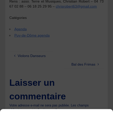
Rens :
asso. Terre et Musiques, Christian Robert – 04 73
67 02 88 – 06 18 25 29 95 –
chrisrobert63@gmail.com
Catégories
Agenda
Puy-de-Dôme agenda
Violons Danseurs
Bal des Frimas
Laisser un
commentaire
Votre adresse e-mail ne sera pas publiée.
Les champs
obligatoires sont indiqués avec
*