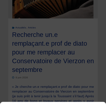
du
Périgord"
Actualités
,
Articles
Recherche un.e
remplaçant.e prof de diato
pour me remplacer au
Conservatoire de Vierzon en
septembre
9 juin 2026
« Je cherche un.e remplaçant.e prof de diato pour me
remplacer au Conservatoire de Vierzon en septembre
(je suis prêt à tenir jusqu’à la Toussaint s’il faut).Après
14 ans de bons et loyaux services et après y avoir
créé la classe, j’ai décidé d’arrêter d’y donner des