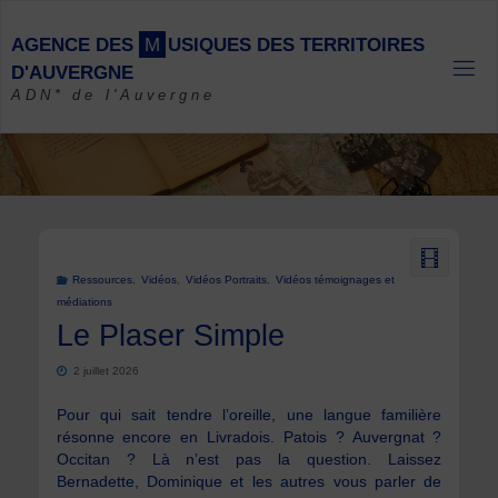
Skip
to
A
G
E
N
C
E
D
E
S
M
U
S
I
Q
U
E
S
D
E
S
T
E
R
R
I
T
O
I
R
E
S
content
D
'
A
U
V
E
R
G
N
E
ADN* de l'Auvergne
Ressources
,
Vidéos
,
Vidéos Portraits
,
Vidéos témoignages et
médiations
Le Plaser Simple
2 juillet 2026
Pour qui sait tendre l’oreille, une langue familière
résonne encore en Livradois. Patois ? Auvergnat ?
Occitan ? Là n’est pas la question. Laissez
Bernadette, Dominique et les autres vous parler de