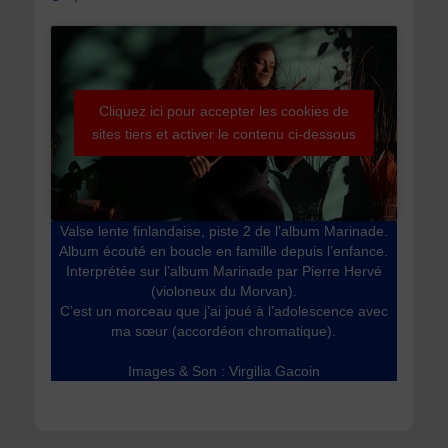
pour
me
remplacer
Cliquez ici pour accepter les cookies de
sites tiers et activer le contenu ci-dessous
au
Conservatoire
de
Valse lente finlandaise, piste 2 de l’album Marinade.
Album écouté en boucle en famille depuis l’enfance.
Vierzon
Interprétée sur l’album Marinade par Pierre Hervé
(violoneux du Morvan).
en
C’est un morceau que j’ai joué à l’adolescence avec
ma sœur (accordéon chromatique).
septembre"
Images & Son : Virgilia Gacoin