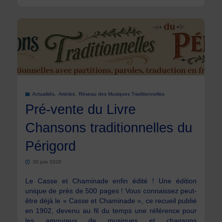
monde
s’en
bal
!
Actualités
,
Articles
,
Réseau des Musiques Traditionnelles
–
Pré-vente du Livre
Chansons traditionnelles du
Transrural
Périgord
Initiatives"
30 juin 2026
Le Casse et Chaminade enfin édité ! Une édition
unique de près de 500 pages ! Vous connaissez peut-
être déjà le « Casse et Chaminade », ce recueil publié
en 1902, devenu au fil du temps une référence pour
les amoureux de musiques et chansons