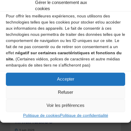
Gérer le consentement aux
cours, notamment à cause des kilomètres que je dois
cookies
faire et d’autres projets que je veux mener dans mon
Pour offrir les meilleures expériences, nous utilisons des
asso, chez moi. C’est plus prêt, forcément… Il y des
technologies telles que les cookies pour stocker et/ou accéder
élèves très sympas et une bonne dynamique, une
aux informations des appareils. Le fait de consentir à ces
classe de vielle à roue, avec Jean-Rémy But arrivé en
technologies nous permettra de traiter des données telles que le
septembre 2026 en remplacement de Magali Bordat,
comportement de navigation ou les ID uniques sur ce site. Le
…
fait de ne pas consentir ou de retirer son consentement a un
effet
négatif sur certaines caractéristiques et fonctions du
"Recherche
Lire l'article
site.
(Certaines vidéos, polices de caractères et autre médias
embarqués de sites tiers ne s'afficheront pas)
un.e
Accepter
remplaçant.e
Refuser
prof
Musiques d'Auvergne : Morceaux Choisis
,
Ressources
,
Vidéos
musiques
Voir les préférences
de
Nina Lachia – Valse lente
Politique de cookies
Politique de confidentialité
finlandaise
diato
5 juin 2026