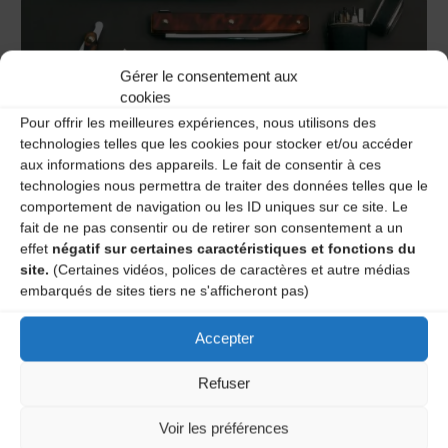
Gérer le consentement aux
cookies
Pour offrir les meilleures expériences, nous utilisons des
technologies telles que les cookies pour stocker et/ou accéder
aux informations des appareils. Le fait de consentir à ces
technologies nous permettra de traiter des données telles que le
comportement de navigation ou les ID uniques sur ce site. Le
fait de ne pas consentir ou de retirer son consentement a un
Actualités
,
Annonces
,
Articles
,
Stages et Emplois
effet
négatif sur certaines caractéristiques et fonctions du
Le musée de la Coutellerie de
site.
(Certaines vidéos, polices de caractères et autre médias
embarqués de sites tiers ne s'afficheront pas)
Thiers recrute un·e chargé·e
de mission pour une étude
Accepter
ethnologique sur la
Refuser
structuration et les savoir-faire
Voir les préférences