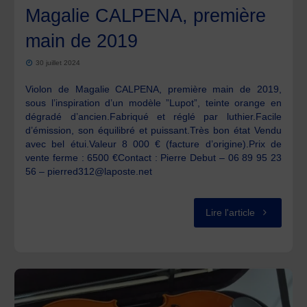
projets
Magalie CALPENA, première
du
main de 2019
culturels"
réseau
30 juillet 2024
coutelier
Violon de Magalie CALPENA, première main de 2019,
sous l’inspiration d’un modèle ”Lupot”, teinte orange en
thiernois,
dégradé d’ancien.Fabriqué et réglé par luthier.Facile
d’émission, son équilibré et puissant.Très bon état Vendu
des
avec bel étui.Valeur 8 000 € (facture d’origine).Prix de
vente ferme : 6500 €Contact : Pierre Debut – 06 89 95 23
56 – pierred312@laposte.net
années
1980
"A
Lire l'article
à
VENDRE
nos
–
jours."
Violon