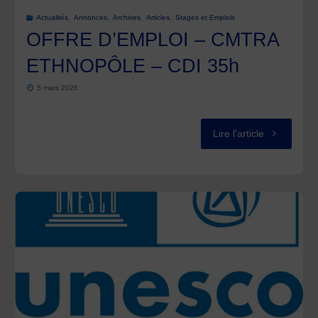
39′"
Actualités
,
Annonces
,
Archives
,
Articles
,
Stages et Emplois
OFFRE D’EMPLOI – CMTRA
ETHNOPÔLE – CDI 35h
5 mars 2026
"OFFRE
Lire l'article
D’EMPLOI
–
CMTRA
ETHNOPÔL
–
CDI