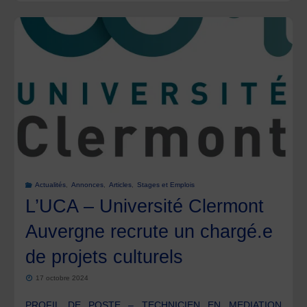
de
la
Coutellerie
de
Thiers
recrute
Actualités
,
Annonces
,
Articles
,
Stages et Emplois
un·e
L’UCA – Université Clermont
chargé·e
Auvergne recrute un chargé.e
de projets culturels
de
17 octobre 2024
mission
PROFIL DE POSTE – TECHNICIEN EN MEDIATION