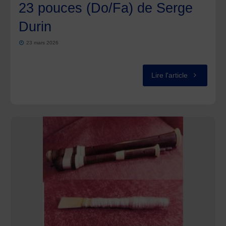
23 pouces (Do/Fa) de Serge
Durin
23 mars 2026
"A
Lire l'article
VENDRE
–
CORNEMU
23
pouces
(Do/Fa)