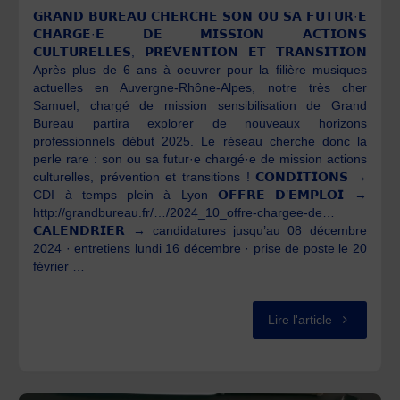
𝗚𝗥𝗔𝗡𝗗 𝗕𝗨𝗥𝗘𝗔𝗨 𝗖𝗛𝗘𝗥𝗖𝗛𝗘 𝗦𝗢𝗡 𝗢𝗨 𝗦𝗔 𝗙𝗨𝗧𝗨𝗥·𝗘
𝗖𝗛𝗔𝗥𝗚𝗘́·𝗘 𝗗𝗘 𝗠𝗜𝗦𝗦𝗜𝗢𝗡 𝗔𝗖𝗧𝗜𝗢𝗡𝗦
𝗖𝗨𝗟𝗧𝗨𝗥𝗘𝗟𝗟𝗘𝗦, 𝗣𝗥𝗘́𝗩𝗘𝗡𝗧𝗜𝗢𝗡 𝗘𝗧 𝗧𝗥𝗔𝗡𝗦𝗜𝗧𝗜𝗢𝗡
Après plus de 6 ans à oeuvrer pour la filière musiques
actuelles en Auvergne-Rhône-Alpes, notre très cher
Samuel, chargé de mission sensibilisation de Grand
Bureau partira explorer de nouveaux horizons
professionnels début 2025. Le réseau cherche donc la
perle rare : son ou sa futur·e chargé·e de mission actions
culturelles, prévention et transitions ! 𝗖𝗢𝗡𝗗𝗜𝗧𝗜𝗢𝗡𝗦 →
CDI à temps plein à Lyon 𝗢𝗙𝗙𝗥𝗘 𝗗’𝗘𝗠𝗣𝗟𝗢𝗜 →
http://grandbureau.fr/…/2024_10_offre-chargee-de…
𝗖𝗔𝗟𝗘𝗡𝗗𝗥𝗜𝗘𝗥 → candidatures jusqu’au 08 décembre
2024 · entretiens lundi 16 décembre · prise de poste le 20
février …
"Offre
Lire l'article
d’emploi"