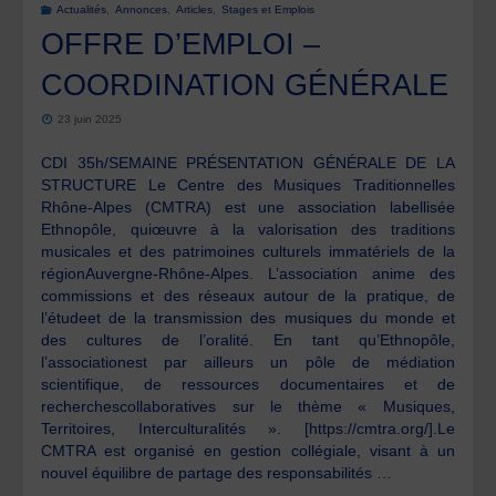
Actualités
,
Annonces
,
Articles
,
Stages et Emplois
OFFRE D’EMPLOI –
des
COORDINATION GÉNÉRALE
dynamiques
23 juin 2025
de
CDI 35h/SEMAINE PRÉSENTATION GÉNÉRALE DE LA
STRUCTURE Le Centre des Musiques Traditionnelles
la
Rhône-Alpes (CMTRA) est une association labellisée
Ethnopôle, quiœuvre à la valorisation des traditions
réparation
musicales et des patrimoines culturels immatériels de la
régionAuvergne-Rhône-Alpes. L’association anime des
et
commissions et des réseaux autour de la pratique, de
l’étudeet de la transmission des musiques du monde et
de
des cultures de l’oralité. En tant qu’Ethnopôle,
l’associationest par ailleurs un pôle de médiation
l’upcycling
scientifique, de ressources documentaires et de
recherchescollaboratives sur le thème « Musiques,
en
Territoires, Interculturalités ». [https://cmtra.org/].Le
CMTRA est organisé en gestion collégiale, visant à un
France
nouvel équilibre de partage des responsabilités …