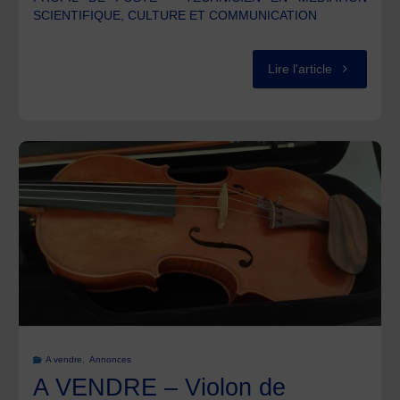
pour
SCIENTIFIQUE, CULTURE ET COMMUNICATION
une
"L’UCA
Lire l'article
étude
–
ethnologiqu
Université
sur
Clermont
la
Auvergne
structuratio
recrute
et
un
les
chargé.e
savoir-
A vendre
,
Annonces
de
A VENDRE – Violon de
faire