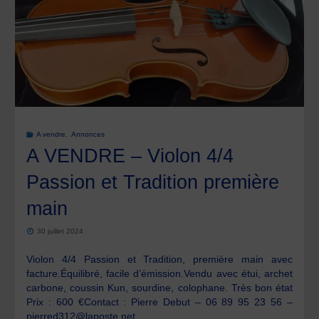
de
Magalie
CALPENA,
première
A vendre
,
Annonces
main
A VENDRE – Violon 4/4
de
Passion et Tradition première
main
2019"
30 juillet 2024
Violon 4/4 Passion et Tradition, première main avec
facture.Équilibré, facile d’émission.Vendu avec étui, archet
carbone, coussin Kun, sourdine, colophane. Très bon état
Prix : 600 €Contact : Pierre Debut – 06 89 95 23 56 –
pierred312@laposte.net