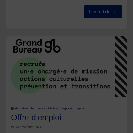
(3
"OFFRE
Lire l'article
à
D’EMPLOI
6
–
mois)"
COORDINA
GÉNÉRALE
Actualités
,
Annonces
,
Articles
,
Stages et Emplois
Offre d’emploi
14 novembre 2024