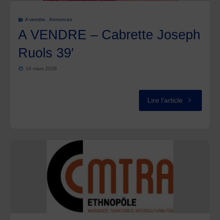
de
A vendre
,
Annonces
Serge
A VENDRE – Cabrette Joseph
Durin"
Ruols 39′
16 mars 2026
"A
Lire l'article
VENDRE
–
Cabrette
Joseph
Ruols