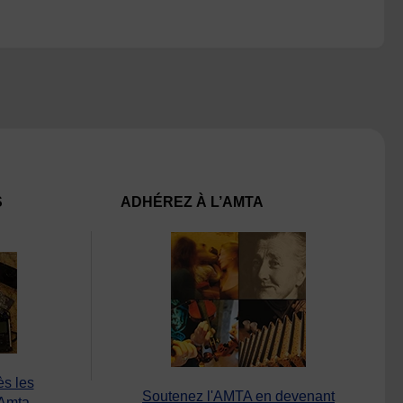
S
ADHÉREZ À L’AMTA
ès les
Soutenez l'AMTA en devenant
’Amta