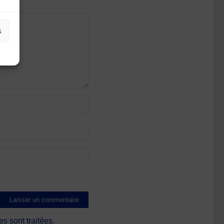
s
s sont traitées
.