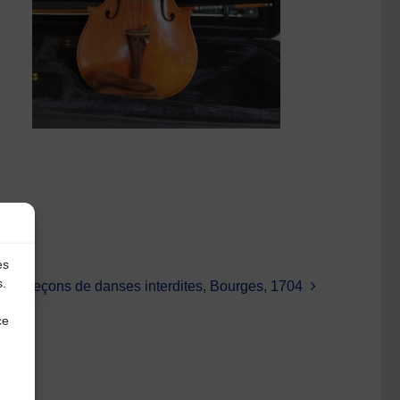
es
s.
 – Leçons de danses interdites, Bourges, 1704
ce