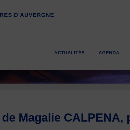
R
E
S
D
'
A
U
V
E
R
G
N
E
ACTUALITÉS
AGENDA
 de Magalie CALPENA, 