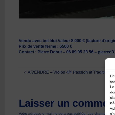
Vendu avec bel étui.Valeur 8 000 € (facture d’origi
Prix de vente ferme : 6500 €
Contact : Pierre Debut – 06 89 95 23 56 –
pierred3
A VENDRE – Violon 4/4 Passion et Tradition pr
Pou
qu
Le 
do
sit
Laisser un comment
né
vi
Votre adresse e-mail ne sera pas publiée.
Les champs oblig
s'a