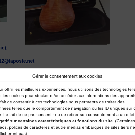
ne).
12@laposte.net
Gérer le consentement aux cookies
emière main
r offrir les meilleures expériences, nous utilisons des technologies tell
e les cookies pour stocker et/ou accéder aux informations des appareil
PDM40
fait de consentir à ces technologies nous permettra de traiter des
nnées telles que le comportement de navigation ou les ID uniques sur 
e. Le fait de ne pas consentir ou de retirer son consentement a un effet
aire
gatif sur certaines caractéristiques et fonctions du site.
(Certaines
déos, polices de caractères et autre médias embarqués de sites tiers ne
atoires sont indiqués avec
*
fficheront pas)