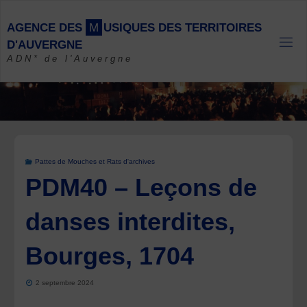
Skip
to
A
G
E
N
C
E
D
E
S
M
U
S
I
Q
U
E
S
D
E
S
T
E
R
R
I
T
O
I
R
E
S
content
D
'
A
U
V
E
R
G
N
E
ADN* de l'Auvergne
Pattes de Mouches et Rats d'archives
PDM40 – Leçons de
danses interdites,
Bourges, 1704
2 septembre 2024