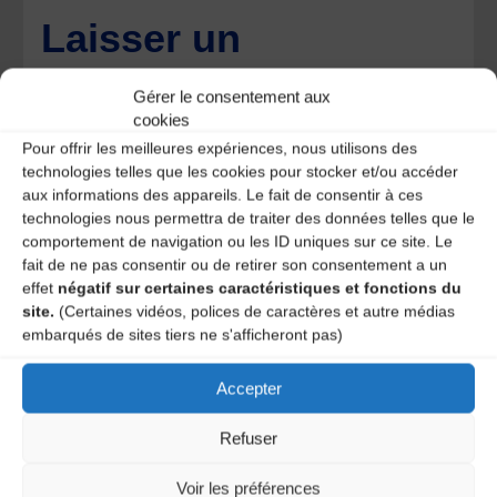
Laisser un
commentaire
Gérer le consentement aux
cookies
Votre adresse e-mail ne sera pas publiée.
Les champs
Pour offrir les meilleures expériences, nous utilisons des
obligatoires sont indiqués avec
*
technologies telles que les cookies pour stocker et/ou accéder
aux informations des appareils. Le fait de consentir à ces
technologies nous permettra de traiter des données telles que le
comportement de navigation ou les ID uniques sur ce site. Le
fait de ne pas consentir ou de retirer son consentement a un
effet
négatif sur certaines caractéristiques et fonctions du
site.
(Certaines vidéos, polices de caractères et autre médias
embarqués de sites tiers ne s'afficheront pas)
Accepter
Refuser
Voir les préférences