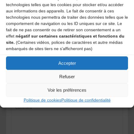
Franck Zimmermann :
technologies telles que les cookies pour stocker et/ou accéder
fzimmermann@clermontmetropole.eu / 04 73 98 36 60
aux informations des appareils. Le fait de consentir à ces
technologies nous permettra de traiter des données telles que le
comportement de navigation ou les ID uniques sur ce site. Le
Léonie Chevalaz – Grandes 4 et 6
fait de ne pas consentir ou de retirer son consentement a un
effet
négatif sur certaines caractéristiques et fonctions du
Nina Lachia – The Strynd
site.
(Certaines vidéos, polices de caractères et autre médias
embarqués de sites tiers ne s'afficheront pas)
Laisser un
Accepter
commentaire
Refuser
Votre adresse e-mail ne sera pas publiée.
Les champs
Voir les préférences
obligatoires sont indiqués avec
*
Politique de cookies
Politique de confidentialité