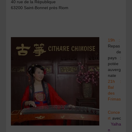
40 rue de la République
63200 Saint-Bonnet près Riom
19h :
Repas
de
pays :
potée
auverg
nate
21h :
Bal
des
Frimas
Conce
rt
avec
Yalha
n