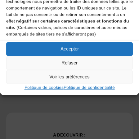
technologies nous permettra de traiter des données telles que le
comportement de navigation ou les ID uniques sur ce site. Le
fait de ne pas consentir ou de retirer son consentement a un
effet
négatif sur certaines caractéristiques et fonctions du
site.
(Certaines vidéos, polices de caractères et autre médias
Save my name, email, and site URL in my browser for next
embarqués de sites tiers ne s'afficheront pas)
time I post a comment.
Accepter
Ce site utilise Akismet pour réduire les indésirables.
En
Refuser
savoir plus sur la façon dont les données de vos
commentaires sont traitées
.
Voir les préférences
Politique de cookies
Politique de confidentialité
A DECOUVRIR :