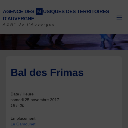
Skip
to
A
G
E
N
C
E
D
E
S
M
U
S
I
Q
U
E
S
D
E
S
T
E
R
R
I
T
O
I
R
E
S
content
D
'
A
U
V
E
R
G
N
E
ADN* de l'Auvergne
Bal des Frimas
Date / Heure
samedi 25 novembre 2017
19 h 00
Emplacement
Le Gamounet