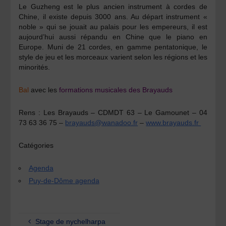
Le Guzheng est le plus ancien instrument à cordes de
Chine, il existe depuis 3000 ans. Au départ instrument «
noble » qui se jouait au palais pour les empereurs, il est
aujourd’hui aussi répandu en Chine que le piano en
Europe. Muni de 21 cordes, en gamme pentatonique, le
style de jeu et les morceaux varient selon les régions et les
minorités.
Bal
avec les
formations musicales des Brayauds
Rens :
Les Brayauds – CDMDT 63 – Le Gamounet – 04
73 63 36 75 –
brayauds@wanadoo.fr
–
www.brayauds.fr
Catégories
Agenda
Puy-de-Dôme agenda
Stage de nychelharpa