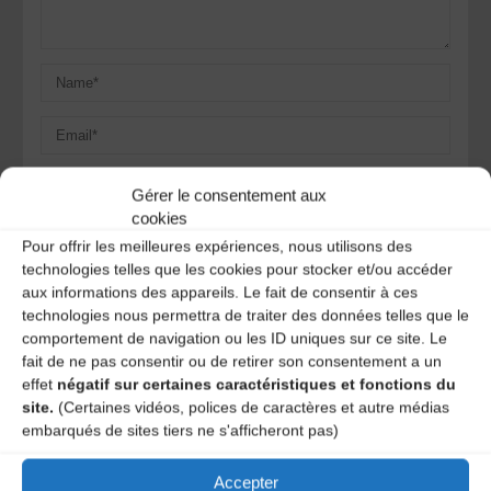
Gérer le consentement aux
cookies
Save my name, email, and site URL in my browser for next
Pour offrir les meilleures expériences, nous utilisons des
time I post a comment.
technologies telles que les cookies pour stocker et/ou accéder
aux informations des appareils. Le fait de consentir à ces
technologies nous permettra de traiter des données telles que le
Ce site utilise Akismet pour réduire les indésirables.
En
comportement de navigation ou les ID uniques sur ce site. Le
savoir plus sur la façon dont les données de vos
fait de ne pas consentir ou de retirer son consentement a un
commentaires sont traitées
.
effet
négatif sur certaines caractéristiques et fonctions du
site.
(Certaines vidéos, polices de caractères et autre médias
embarqués de sites tiers ne s'afficheront pas)
Accepter