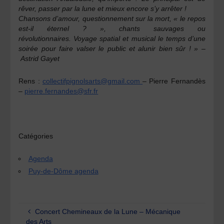
rêver,
passer par la lune et
mieux encore s’y arrêter !
Chansons d’amour,
questionnement sur la
mort, « le repos
est-il
éternel ? », chants sauvages
ou
révolutionnaires.
Voyage spatial et musical
le temps d’une
soirée pour
faire valser le public et
alunir bien sûr ! » –
Astrid Gayet
Rens :
collectifpignolsarts@gmail.com
– Pierre Fernandès
–
pierre.fernandes@sfr.fr
Catégories
Agenda
Puy-de-Dôme agenda
Concert Chemineaux de la Lune – Mécanique
des Arts