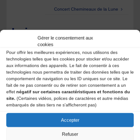
Concert Chemineaux de la Lune
Laisser un
Gérer le consentement aux
cookies
commentaire
Pour offrir les meilleures expériences, nous utilisons des
technologies telles que les cookies pour stocker et/ou accéder
Votre adresse e-mail ne sera pas publiée.
Les champs
aux informations des appareils. Le fait de consentir à ces
obligatoires sont indiqués avec
*
technologies nous permettra de traiter des données telles que le
comportement de navigation ou les ID uniques sur ce site. Le
fait de ne pas consentir ou de retirer son consentement a un
effet
négatif sur certaines caractéristiques et fonctions du
site.
(Certaines vidéos, polices de caractères et autre médias
embarqués de sites tiers ne s'afficheront pas)
Accepter
Refuser