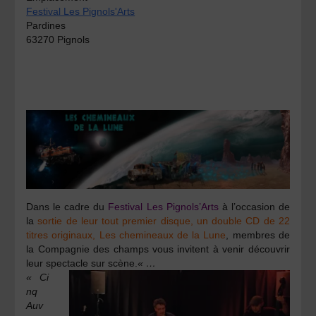
Festival Les Pignols'Arts
Pardines
63270 Pignols
Dans le cadre du
Festival Les Pignols’Arts
à l’occasion de
la
sortie de leur tout premier disque, un double CD de 22
titres originaux, Les chemineaux de la Lune
, membres de
la Compagnie des champs vous invitent à venir découvrir
leur spectacle sur scène.
« …
« Ci
nq
Auv