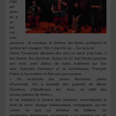
ergn
ats
anim
és p
ar
les
mê
mes
passions : la musique, le théâtre, les
textes poétiques et
surtout les voyages. Pas n’importe où… Sur la lune!
Pierre Fernandès
déclame des vers un verre à la main, il
les chante, les chuchote.
Autour de lui
Joël Verdal
ponctue
ses mots. avec délice, de notes indiennes sur son
sitar.
Sylvestre Genniaux
et sa contrebasse,
François
Fabre
à l’accordéon et
Kali
aux percussions.
« On recherche des textes libertaires, pleins
d’humanité. On a travaillé des poèmes de Blaise
Cendrars, d’Apollinaire, etc. Avec, on bâtit des
choses pleines de rêves ».
Ils se baladent à travers
des chemins, revendiquent
le
droit de rêver.
Voyage mélancolique,
nostalgique, sur les
routes
du jazz ou teintées de
folklore, ou
destination
Andalousie, qu’importe !
Le principal est de