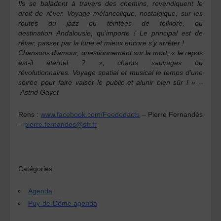
Ils se baladent à travers
des chemins, revendiquent
le
droit de rêver.
Voyage mélancolique,
nostalgique, sur les
routes
du jazz ou teintées de
folklore, ou
destination
Andalousie, qu’importe !
Le principal est de
rêver,
passer par la lune et
mieux encore s’y arrêter !
Chansons d’amour,
questionnement sur la
mort, « le repos
est-il
éternel ? », chants sauvages
ou
révolutionnaires.
Voyage spatial et musical
le temps d’une
soirée pour
faire valser le public et
alunir bien sûr ! » –
Astrid Gayet
Rens :
www.facebook.com/Feededacts
– Pierre Fernandès
–
pierre.fernandes@sfr.fr
Catégories
Agenda
Puy-de-Dôme agenda