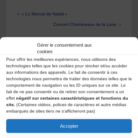
« Lo Mercat de Nadal »
Concert Chemineaux de la Lune
Laisser un
Gérer le consentement aux
cookies
Pour offrir les meilleures expériences, nous utilisons des
commentaire
technologies telles que les cookies pour stocker et/ou accéder
aux informations des appareils. Le fait de consentir à ces
Votre adresse e-mail ne sera pas publiée.
Les champs
technologies nous permettra de traiter des données telles que le
obligatoires sont indiqués avec
*
comportement de navigation ou les ID uniques sur ce site. Le
fait de ne pas consentir ou de retirer son consentement a un
effet
négatif sur certaines caractéristiques et fonctions du
site.
(Certaines vidéos, polices de caractères et autre médias
embarqués de sites tiers ne s'afficheront pas)
Accepter