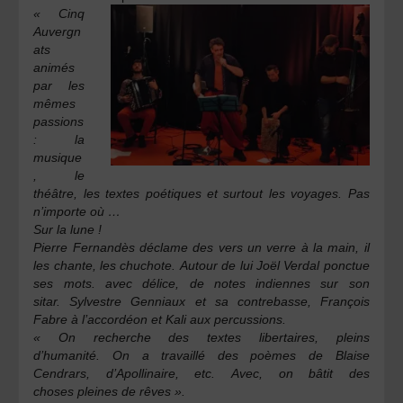
« Cinq
Auvergn
ats
animés
par les
mêmes
passions
: la
musique
, le
théâtre, les
textes poétiques et surtout les voyages. Pas
n’importe où …
Sur la lune !
Pierre Fernandès
déclame des vers un verre à la main, il
les chante, les chuchote.
Autour de lui
Joël Verdal
ponctue
ses mots. avec délice, de notes indiennes sur son
sitar.
Sylvestre Genniaux
et sa contrebasse,
François
Fabre
à l’accordéon et
Kali
aux percussions.
« On recherche des textes libertaires, pleins
d’humanité. On a travaillé des poèmes de Blaise
Cendrars, d’Apollinaire, etc. Avec, on bâtit des
choses pleines de rêves ».