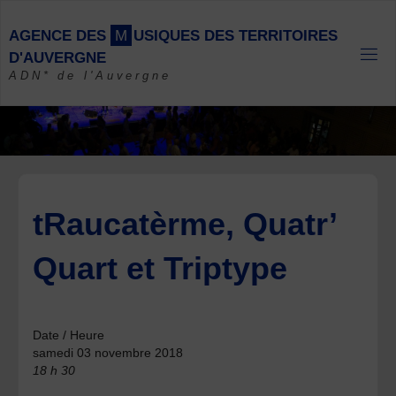
Skip
to
A
G
E
N
C
E
D
E
S
M
U
S
I
Q
U
E
S
D
E
S
T
E
R
R
I
T
O
I
R
E
S
content
D
'
A
U
V
E
R
G
N
E
ADN* de l'Auvergne
tRaucatèrme, Quatr’
Quart et Triptype
Date / Heure
samedi 03 novembre 2018
18 h 30