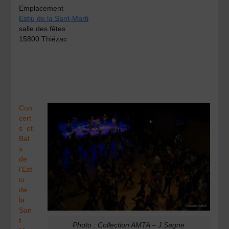
Emplacement
Estiu de la Sant-Marti
salle des fêtes
15800 Thiézac
Con
cert
s et
Bal
s
de
l’Est
iu
de
la
San
t-
Photo : Collection AMTA – J.Sagne