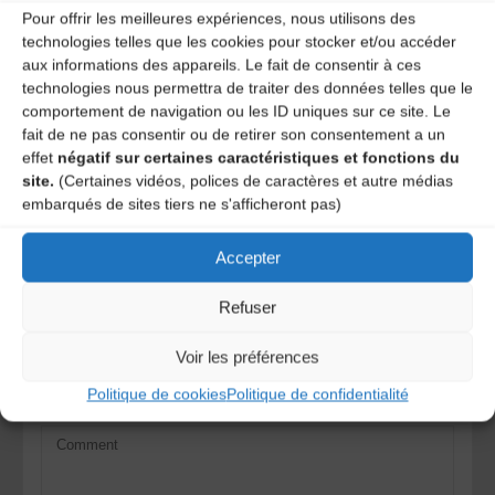
Pour offrir les meilleures expériences, nous utilisons des
Agenda
technologies telles que les cookies pour stocker et/ou accéder
aux informations des appareils. Le fait de consentir à ces
Cantal agenda
technologies nous permettra de traiter des données telles que le
comportement de navigation ou les ID uniques sur ce site. Le
fait de ne pas consentir ou de retirer son consentement a un
Quatr’ Quart invité par tRaucatèrme
effet
négatif sur certaines caractéristiques et fonctions du
site.
(Certaines vidéos, polices de caractères et autre médias
La tournée de la Victoire
embarqués de sites tiers ne s'afficheront pas)
Accepter
Laisser un
Refuser
commentaire
Voir les préférences
Votre adresse e-mail ne sera pas publiée.
Les champs
Politique de cookies
Politique de confidentialité
obligatoires sont indiqués avec
*