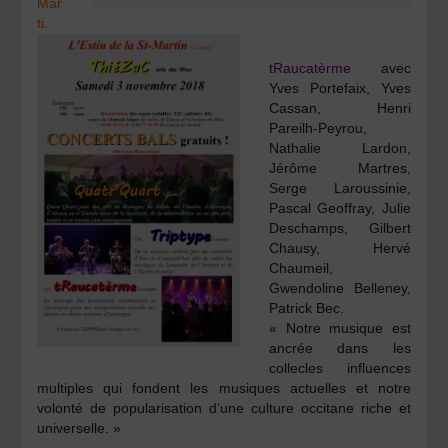
Mar
ti.
tRaucatèrme
avec
Yves Portefaix, Yves
Cassan, Henri
Pareilh-Peyrou,
Nathalie Lardon,
Jérôme Martres,
Serge Laroussinie,
Pascal Geoffray, Julie
Deschamps, Gilbert
Chausy, Hervé
Chaumeil,
Gwendoline Belleney,
Patrick Bec.
« Notre musique est
ancrée dans les
collecles influences
multiples qui fondent les musiques actuelles et notre
volonté de popularisation d’une culture occitane riche et
universelle. »