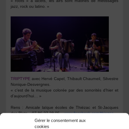
« roots » à lacets, les airs sont mâtinés de métissages
jazz, rock ou latino. »
TRIPTYPE
avec Hervé Capel, Thibault Chaumeil, Silvestre
Nonique-Desvergnes.
« c’est de la musique colorée par des sonorités d’hier et
d’aujourd’hui… »
Rens :
Amicale laïque écoles de Thiézac et St-Jacques
des Blats – 07 86 27 28 05 –
www.facebook.com/thiezac
Gérer le consentement aux
Catégories
cookies