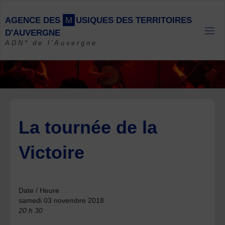
Skip
to
A
G
E
N
C
E
D
E
S
M
U
S
I
Q
U
E
S
D
E
S
T
E
R
R
I
T
O
I
R
E
S
content
D
'
A
U
V
E
R
G
N
E
ADN* de l'Auvergne
La tournée de la
Victoire
Date / Heure
samedi 03 novembre 2018
20 h 30