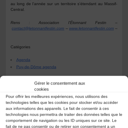
au long de l’année sur un territoire s’étendant au Massif-
Central.
Rens : Association l’Étonnant Festin –
contact@letonnantfestin.com
–
www.letonnantfestin.com
–
Catégories
Agenda
Puy-de-Dôme agenda
Gérer le consentement aux
cookies
Festival Comboros
Pour offrir les meilleures expériences, nous utilisons des
Colloque Rencontre à la Bascule – élevage, éthique
technologies telles que les cookies pour stocker et/ou accéder
et esthétique
aux informations des appareils. Le fait de consentir à ces
technologies nous permettra de traiter des données telles que le
comportement de navigation ou les ID uniques sur ce site. Le
Laisser un
fait de ne pas consentir ou de retirer son consentement a un