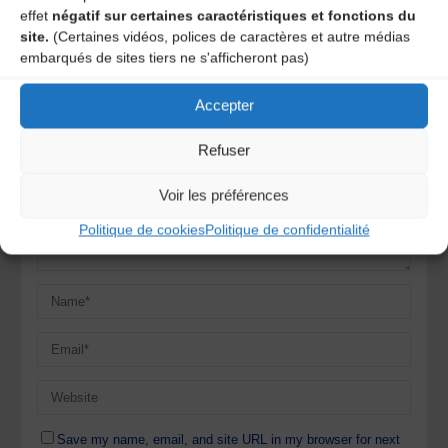
effet
négatif sur certaines caractéristiques et fonctions du
commentaire
site.
(Certaines vidéos, polices de caractères et autre médias
embarqués de sites tiers ne s'afficheront pas)
Votre adresse e-mail ne sera pas publiée.
Les champs
obligatoires sont indiqués avec
*
Accepter
Refuser
Voir les préférences
Politique de cookies
Politique de confidentialité
Save my name, email, and site URL in my browser for next