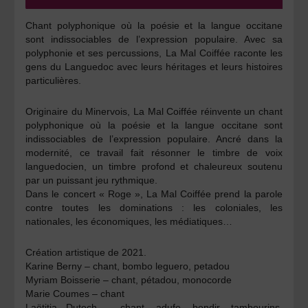
Chant polyphonique où la poésie et la langue occitane
sont indissociables de l’expression populaire. Avec sa
polyphonie et ses percussions, La Mal Coiffée raconte les
gens du Languedoc avec leurs héritages et leurs histoires
particulières.
Originaire du Minervois, La Mal Coiffée réinvente un chant
polyphonique où la poésie et la langue occitane sont
indissociables de l’expression populaire. Ancré dans la
modernité, ce travail fait résonner le timbre de voix
languedocien, un timbre profond et chaleureux soutenu
par un puissant jeu rythmique.
Dans le concert « Roge », La Mal Coiffée prend la parole
contre toutes les dominations : les coloniales, les
nationales, les économiques, les médiatiques…
Création artistique de 2021.
Karine Berny –
chant, bombo leguero, petadou
Myriam Boisserie –
chant, pétadou, monocorde
Marie Coumes –
chant
Laëtitia Dutech –
chant, adufe, bendir, tambourins,