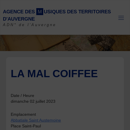
Skip
to
A
G
E
N
C
E
D
E
S
M
U
S
I
Q
U
E
S
D
E
S
T
E
R
R
I
T
O
I
R
E
S
content
D
'
A
U
V
E
R
G
N
E
ADN* de l'Auvergne
LA MAL COIFFEE
Date / Heure
dimanche 02 juillet 2023
Emplacement
Abbatiale Saint Austemoine
Place Saint-Paul