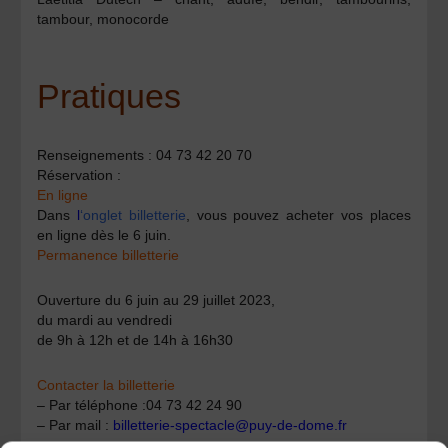
tambour, monocorde
Pratiques
Renseignements : 04 73 42 20 70
Réservation :
En ligne
Dans
l
‘onglet billetterie
, vous pouvez acheter vos places
en ligne dès le 6 juin.
Permanence billetterie
Ouverture du 6 juin au 29 juillet 2023
,
du mardi au vendredi
de 9h à 12h et de 14h à 16h30
Contacter la
billetterie
– Par téléphone :
04 73 42 24 90
– Par mail :
billetterie-spectacle@puy-de-dome.fr