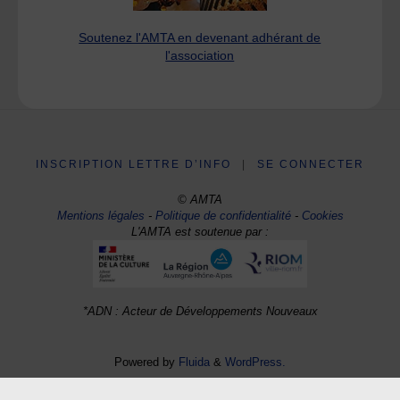
Soutenez l'AMTA en devenant adhérant de
l'association
INSCRIPTION LETTRE D’INFO
|
SE CONNECTER
© AMTA
Mentions légales
-
Politique de confidentialité
-
Cookies
L'AMTA est soutenue par :
*ADN : Acteur de Développements Nouveaux
Powered by
Fluida
&
WordPress.