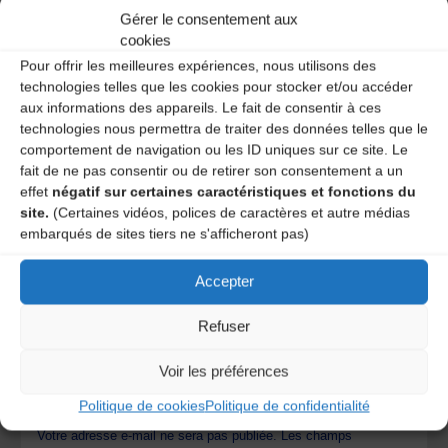
Gérer le consentement aux
cookies
Pour offrir les meilleures expériences, nous utilisons des
Catégories
technologies telles que les cookies pour stocker et/ou accéder
aux informations des appareils. Le fait de consentir à ces
Agenda
technologies nous permettra de traiter des données telles que le
Puy-de-Dôme agenda
comportement de navigation ou les ID uniques sur ce site. Le
fait de ne pas consentir ou de retirer son consentement a un
effet
négatif sur certaines caractéristiques et fonctions du
site.
(Certaines vidéos, polices de caractères et autre médias
Tatu Trio – Musique d’Auvergne du XXIème
embarqués de sites tiers ne s'afficheront pas)
siècle
Soun – Latino Bourbonnais
Accepter
Refuser
Laisser un
Voir les préférences
commentaire
Politique de cookies
Politique de confidentialité
Votre adresse e-mail ne sera pas publiée.
Les champs