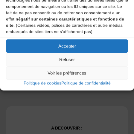
technologies nous permettra de traiter des données telles que le
comportement de navigation ou les ID uniques sur ce site. Le
fait de ne pas consentir ou de retirer son consentement a un
effet
négatif sur certaines caractéristiques et fonctions du
site.
(Certaines vidéos, polices de caractères et autre médias
Save my name, email, and site URL in my browser for next
embarqués de sites tiers ne s'afficheront pas)
time I post a comment.
Accepter
Ce site utilise Akismet pour réduire les indésirables.
En
Refuser
savoir plus sur la façon dont les données de vos
commentaires sont traitées
.
Voir les préférences
Politique de cookies
Politique de confidentialité
A DECOUVRIR :