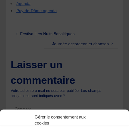
Agenda
Puy-de-Dôme agenda
Festival Les Nuits Basaltiques
Journée accordéon et chanson
Laisser un
commentaire
Votre adresse e-mail ne sera pas publiée.
Les champs
obligatoires sont indiqués avec
*
Gérer le consentement aux
cookies