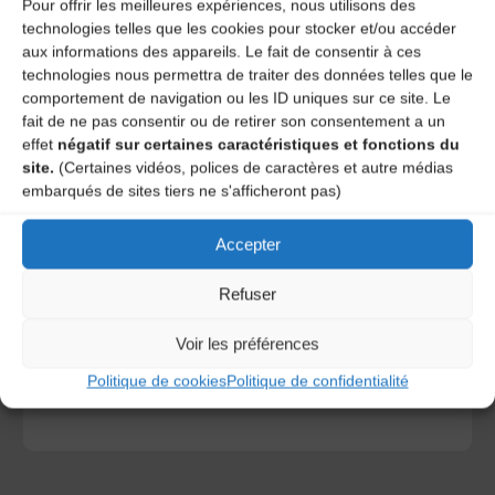
Pour offrir les meilleures expériences, nous utilisons des
technologies telles que les cookies pour stocker et/ou accéder
aux informations des appareils. Le fait de consentir à ces
technologies nous permettra de traiter des données telles que le
comportement de navigation ou les ID uniques sur ce site. Le
fait de ne pas consentir ou de retirer son consentement a un
effet
négatif sur certaines caractéristiques et fonctions du
site.
(Certaines vidéos, polices de caractères et autre médias
embarqués de sites tiers ne s'afficheront pas)
Accepter
Save my name, email, and site URL in my browser for next
time I post a comment.
Refuser
Voir les préférences
Ce site utilise Akismet pour réduire les indésirables.
En
savoir plus sur la façon dont les données de vos
Politique de cookies
Politique de confidentialité
commentaires sont traitées
.