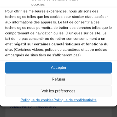
cookies
Catégories
Pour offrir les meilleures expériences, nous utilisons des
technologies telles que les cookies pour stocker et/ou accéder
Agenda
aux informations des appareils. Le fait de consentir à ces
Cantal agenda
technologies nous permettra de traiter des données telles que le
comportement de navigation ou les ID uniques sur ce site. Le
fait de ne pas consentir ou de retirer son consentement a un
effet
négatif sur certaines caractéristiques et fonctions du
Journée Portes Ouvertes Atelier Accordéon
site.
(Certaines vidéos, polices de caractères et autre médias
Auvergne Services
embarqués de sites tiers ne s'afficheront pas)
Violons danseurs
Accepter
Laisser un
Refuser
commentaire
Voir les préférences
Politique de cookies
Politique de confidentialité
Votre adresse e-mail ne sera pas publiée.
Les champs
obligatoires sont indiqués avec
*