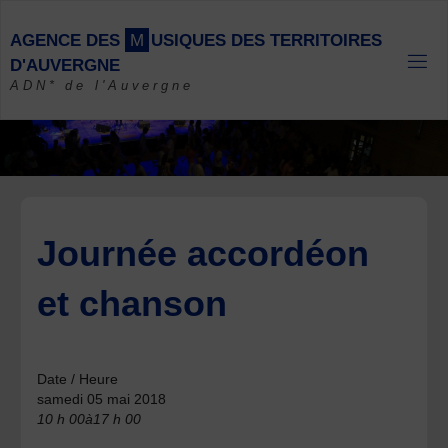
Skip
to
A
G
E
N
C
E
D
E
S
M
U
S
I
Q
U
E
S
D
E
S
T
E
R
R
I
T
O
I
R
E
S
content
D
'
A
U
V
E
R
G
N
E
ADN* de l'Auvergne
Journée accordéon
et chanson
Date / Heure
samedi 05 mai 2018
10 h 00à17 h 00