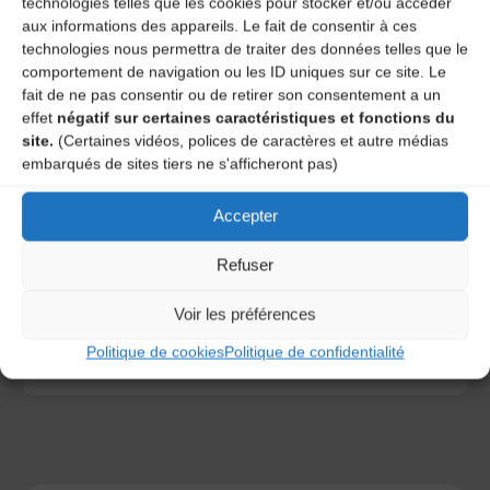
technologies telles que les cookies pour stocker et/ou accéder
aux informations des appareils. Le fait de consentir à ces
technologies nous permettra de traiter des données telles que le
comportement de navigation ou les ID uniques sur ce site. Le
fait de ne pas consentir ou de retirer son consentement a un
effet
négatif sur certaines caractéristiques et fonctions du
site.
(Certaines vidéos, polices de caractères et autre médias
embarqués de sites tiers ne s'afficheront pas)
Save my name, email, and site URL in my browser for next
time I post a comment.
Accepter
Refuser
Ce site utilise Akismet pour réduire les indésirables.
En
Voir les préférences
savoir plus sur la façon dont les données de vos
commentaires sont traitées
.
Politique de cookies
Politique de confidentialité