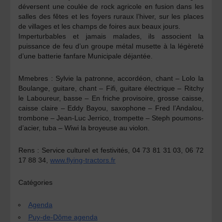
déversent une coulée de rock agricole en fusion dans les
salles des fêtes et les foyers ruraux l’hiver, sur les places
de villages et les champs de foires aux beaux jours.
Imperturbables et jamais malades, ils associent la
puissance de feu d’un groupe métal musette à la légèreté
d’une batterie fanfare Municipale déjantée.
Mmebres : Sylvie la patronne, accordéon, chant – Lolo la
Boulange, guitare, chant – Fifi, guitare électrique – Ritchy
le Laboureur, basse – En friche provisoire, grosse caisse,
caisse claire – Eddy Bayou, saxophone – Fred l’Andalou,
trombone – Jean-Luc Jerrico, trompette – Steph poumons-
d’acier, tuba – Wiwi la broyeuse au violon.
Rens :
Service culturel et festivités, 04 73 81 31 03, 06 72
17 88 34,
www.flying-tractors.fr
Catégories
Agenda
Puy-de-Dôme agenda