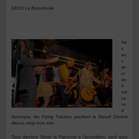
63150 La Bopurboule
Né
s
au
c
œ
ur
de
s
vol
ca
ns
d’
Auvergne, les Flying Tractors pacifient le Massif Central
depuis vingt-trois ans.
Tous derrière Sylvie la Patronne à l’accordéon, neuf gars