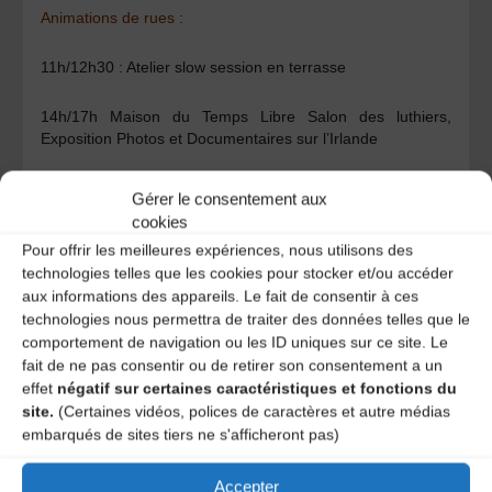
Animations de rues :
11h/12h30 : Atelier slow session en terrasse
14h/17h Maison du Temps Libre Salon des luthiers,
Exposition Photos et Documentaires sur l’Irlande
Librairie Le Kiosque 5 rue de la Croix Neuve Atelier de
Gérer le consentement aux
Calligraphie
cookies
Pour offrir les meilleures expériences, nous utilisons des
15h Marché des artisans et jeux en bois
technologies telles que les cookies pour stocker et/ou accéder
aux informations des appareils. Le fait de consentir à ces
21h sessions musicales improvisées en terrasse
technologies nous permettra de traiter des données telles que le
comportement de navigation ou les ID uniques sur ce site. Le
Rens : 06 81 66 42 48 –
fait de ne pas consentir ou de retirer son consentement a un
sessionsirlandaisesdepleaux@gmail.com
effet
négatif sur certaines caractéristiques et fonctions du
site.
(Certaines vidéos, polices de caractères et autre médias
Catégories
embarqués de sites tiers ne s'afficheront pas)
Agenda
Accepter