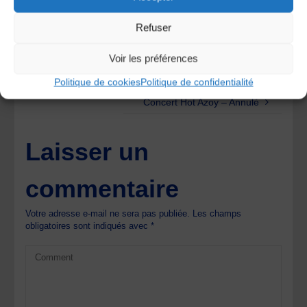
Cantal agenda
Refuser
Voir les préférences
Stage de musique d’ensemble – Airs à danser de
l’époque baroque
Politique de cookies
Politique de confidentialité
Concert Hot Azoy – Annulé
Laisser un
commentaire
Votre adresse e-mail ne sera pas publiée.
Les champs
obligatoires sont indiqués avec
*