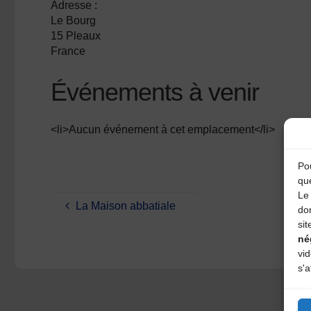
Adresse :
Le Bourg
15 Pleaux
France
Événements à venir
<li>Aucun événement à cet emplacement</li>
Pou
qu
Le 
La Maison abbatiale
do
sit
né
vi
s'a