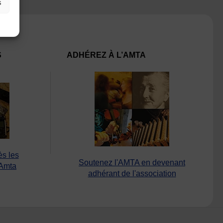
s
S
ADHÉREZ À L’AMTA
ès les
Soutenez l'AMTA en devenant
’Amta
adhérant de l'association