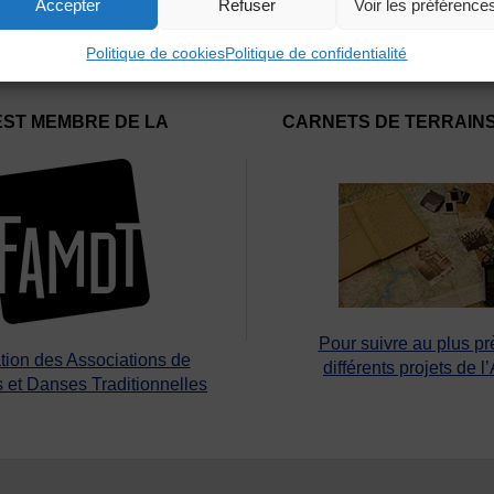
Accepter
Refuser
Voir les préférence
Politique de cookies
Politique de confidentialité
EST MEMBRE DE LA
CARNETS DE TERRAIN
Pour suivre au plus pr
tion des Associations de
différents projets de l
 et Danses Traditionnelles