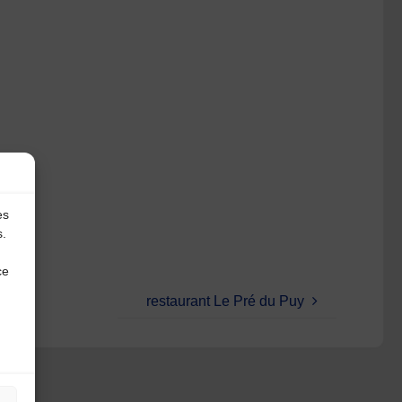
es
s.
ce
restaurant Le Pré du Puy