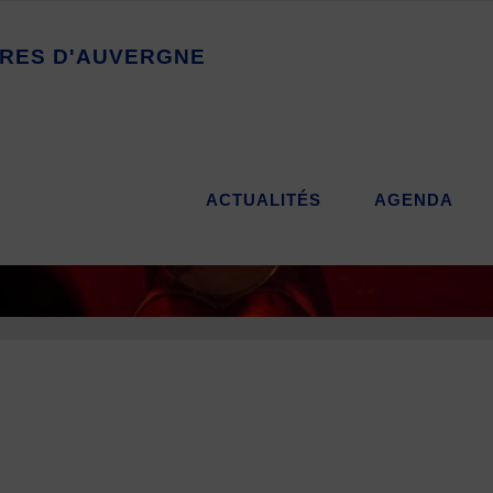
R
E
S
D
'
A
U
V
E
R
G
N
E
ACTUALITÉS
AGENDA