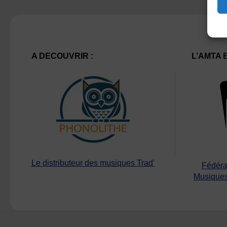
A DECOUVRIR :
L’AMTA 
Le distributeur des musiques Trad'
Fédéra
Musiques