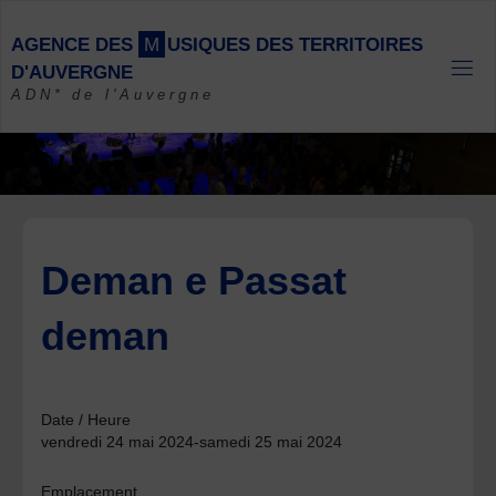
Skip
to
A
G
E
N
C
E
D
E
S
M
U
S
I
Q
U
E
S
D
E
S
T
E
R
R
I
T
O
I
R
E
S
content
D
'
A
U
V
E
R
G
N
E
ADN* de l'Auvergne
Deman e Passat
deman
Date / Heure
vendredi 24 mai 2024-samedi 25 mai 2024
Emplacement