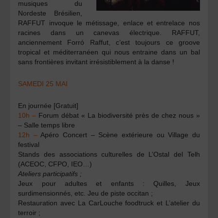
musiques du
Nordeste Brésilien,
RAFFUT invoque le métissage, enlace et entrelace nos
racines dans un canevas électrique. RAFFUT,
anciennement Forró Raffut, c’est toujours ce groove
tropical et méditerranéen qui nous entraine dans un bal
sans frontières invitant irrésistiblement à la danse !
SAMEDI 25 MAI
En journée [Gratuit]
10h –
Forum débat « La biodiversité près de chez nous »
– Salle temps libre
12h –
Apéro Concert
– Scène extérieure ou Village du
festival
Stands des associations culturelles de L’Ostal del Telh
(ACEOC, CFPO, IEO…)
Ateliers participatifs ;
Jeux pour adultes et enfants : Quilles, Jeux
surdimensionnés, etc. Jeu de piste occitan ;
Restauration avec La CarLouche foodtruck et L’atelier du
terroir ;