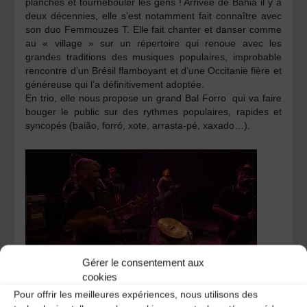
planches et tournebouler les gens ! Arrivée de Bahia il y a
deux décennies, elle s’est notamment fait connaître avec
son duo Femmouzes T. Elle fait chanter et danser comme
au « village » sur un répertoire qui renoue avec les
grandes traditions des musiques populaires, improbable
rencontre d’un Brésil flamboyant et d’une Occitanie fière et
généreuse qui l’a définitivement adoptée.
En trio, elle nous propose un grand Bal Forro qui va faire
bouger le public sur des rythmes populaires, rapides et
syncopés (baião, forró, xote, arrasta-pé, xaxado…).
Gérer le consentement aux
20H30 –
Fraires Sawa [Fanfare arabo occitane]
cookies
Ces 12 musiciens vous invitent à une fête née
Pour offrir les meilleures expériences, nous utilisons des
d’un rapprochement inédit entre deux rives de la