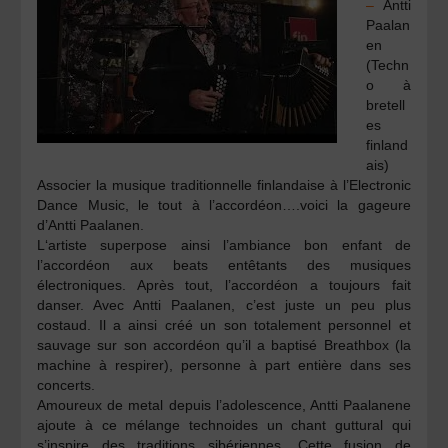
–
Antti
Paalan
en
(Techn
o à
bretell
es
finland
ais)
Associer la musique traditionnelle finlandaise à l’Electronic
Dance Music, le tout à l’accordéon….voici la gageure
d’Antti Paalanen.
L‘artiste superpose ainsi l’ambiance bon enfant de
l’accordéon aux beats entêtants des musiques
électroniques. Après tout, l’accordéon a toujours fait
danser. Avec Antti Paalanen, c’est juste un peu plus
costaud. Il a ainsi créé un son totalement personnel et
sauvage sur son accordéon qu’il a baptisé Breathbox (la
machine à respirer), personne à part entière dans ses
concerts.
Amoureux de metal depuis l’adolescence, Antti Paalanene
ajoute à ce mélange technoides un chant guttural qui
s’inspire des traditions sibériennes. Cette fusion de