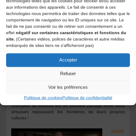
technologies telles que les cookies pour stocker et/ou accéder
Méditerranée. La musique cuivrée de l’Aude Occitane -
aux informations des appareils. Le fait de consentir à ces
inspirée du carnaval de Limoux- rencontre la transe et la
poésie des musiques du Maghreb.
technologies nous permettra de traiter des données telles que le
comportement de navigation ou les ID uniques sur ce site. Le
fait de ne pas consentir ou de retirer son consentement a un
22H –
effet
négatif sur certaines caractéristiques et fonctions du
Krismenn
site.
(Certaines vidéos, polices de caractères et autre médias
et Alem
[Breizh
embarqués de sites tiers ne s'afficheront pas)
beatbox]
Inspiré
Accepter
du chant
à danser
Refuser
du
Centre-Bretagne comme du Dubstep, le duo vocal formé
Voir les préférences
par Krismenn et AleM explose les clichés que vous pouvez
avoir sur la culture bretonne et la culture hip-hop. Cette
Politique de cookies
Politique de confidentialité
rencontre entre le chanteur-rappeur breton et le
champion de beatbox est un véritable partage entre deux
virtuoses repoussant les frontières de leurs propres
cultures !
23H15