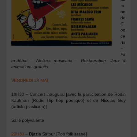
m
on
de
C
on
ce
rts
–
Fil
m-débat – Ateliers musicaux – Restauration- Jeux &
animations gratuits
VENDREDI 24 MAI
18H30 – Concert inaugural [avec la participation de Rodin
Kaufman (Rodin Hip hop poétique) et de Nicolas Gey
(artiste plasticien)]​
Salle polyvalente
20H30 –
Djazia Satour [Pop folk arabe]