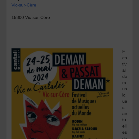
Vic-sur-Cère
15800 Vic-sur-Cère
F
es
tiv
al
de
m
us
iq
ue
s
ac
tu
ell
es
du