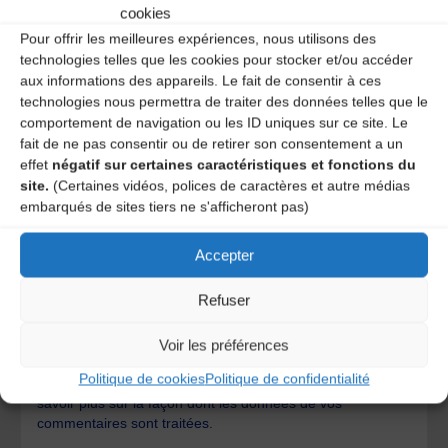
cookies
Pour offrir les meilleures expériences, nous utilisons des
technologies telles que les cookies pour stocker et/ou accéder
aux informations des appareils. Le fait de consentir à ces
technologies nous permettra de traiter des données telles que le
comportement de navigation ou les ID uniques sur ce site. Le
fait de ne pas consentir ou de retirer son consentement a un
effet
négatif sur certaines caractéristiques et fonctions du
site.
(Certaines vidéos, polices de caractères et autre médias
embarqués de sites tiers ne s'afficheront pas)
Accepter
Save my name, email, and site URL in my browser for next
Refuser
time I post a comment.
Voir les préférences
Politique de cookies
Politique de confidentialité
Ce site utilise Akismet pour réduire les indésirables.
En
savoir plus sur la façon dont les données de vos
commentaires sont traitées
.