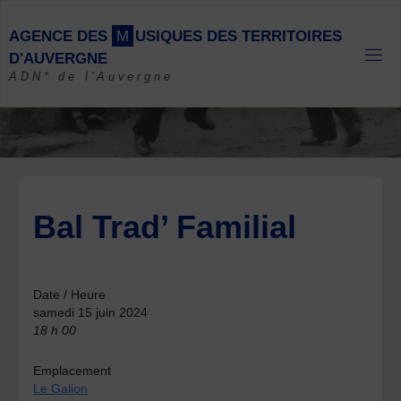
Skip
to
A
G
E
N
C
E
D
E
S
M
U
S
I
Q
U
E
S
D
E
S
T
E
R
R
I
T
O
I
R
E
S
content
D
'
A
U
V
E
R
G
N
E
ADN* de l'Auvergne
Bal Trad’ Familial
Date / Heure
samedi 15 juin 2024
18 h 00
Emplacement
Le Galion