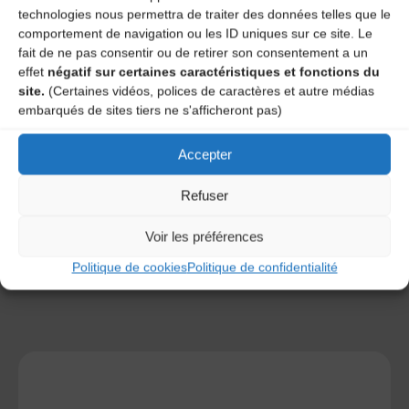
technologies nous permettra de traiter des données telles que le
comportement de navigation ou les ID uniques sur ce site. Le
fait de ne pas consentir ou de retirer son consentement a un
effet
négatif sur certaines caractéristiques et fonctions du
site.
(Certaines vidéos, polices de caractères et autre médias
Save my name, email, and site URL in my browser for next
embarqués de sites tiers ne s'afficheront pas)
time I post a comment.
Accepter
Ce site utilise Akismet pour réduire les indésirables.
En
Refuser
savoir plus sur la façon dont les données de vos
commentaires sont traitées
.
Voir les préférences
Politique de cookies
Politique de confidentialité