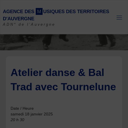
Skip
to
A
G
E
N
C
E
D
E
S
M
U
S
I
Q
U
E
S
D
E
S
T
E
R
R
I
T
O
I
R
E
S
content
D
'
A
U
V
E
R
G
N
E
ADN* de l'Auvergne
Atelier danse & Bal
Trad avec Tournelune
Date / Heure
samedi 18 janvier 2025
20 h 30