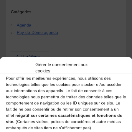
Catégories
Agenda
Puy-de-Dôme agenda
The Shiels
Gérer le consentement aux
Yves Durand – Tour de contes
cookies
Pour offrir les meilleures expériences, nous utilisons des
Laisser un
technologies telles que les cookies pour stocker et/ou accéder
aux informations des appareils. Le fait de consentir à ces
technologies nous permettra de traiter des données telles que le
commentaire
comportement de navigation ou les ID uniques sur ce site. Le
fait de ne pas consentir ou de retirer son consentement a un
Votre adresse e-mail ne sera pas publiée.
Les champs
effet
négatif sur certaines caractéristiques et fonctions du
obligatoires sont indiqués avec
*
site.
(Certaines vidéos, polices de caractères et autre médias
embarqués de sites tiers ne s'afficheront pas)