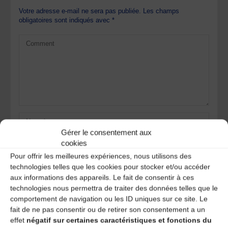
Votre adresse e-mail ne sera pas publiée.
Les champs
obligatoires sont indiqués avec
*
Gérer le consentement aux
cookies
Pour offrir les meilleures expériences, nous utilisons des
technologies telles que les cookies pour stocker et/ou accéder
aux informations des appareils. Le fait de consentir à ces
technologies nous permettra de traiter des données telles que le
Save my name, email, and site URL in my browser for next
comportement de navigation ou les ID uniques sur ce site. Le
time I post a comment.
fait de ne pas consentir ou de retirer son consentement a un
effet
négatif sur certaines caractéristiques et fonctions du