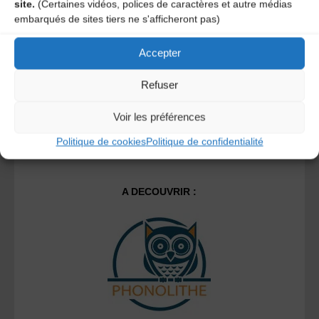
site.
(Certaines vidéos, polices de caractères et autre médias
Ce site utilise Akismet pour réduire les indésirables.
En
embarqués de sites tiers ne s'afficheront pas)
savoir plus sur la façon dont les données de vos
commentaires sont traitées
.
Accepter
Refuser
Voir les préférences
Politique de cookies
Politique de confidentialité
A DECOUVRIR :