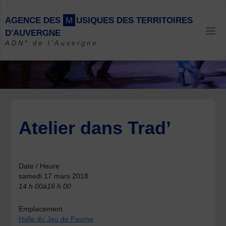
Skip
to
A
G
E
N
C
E
D
E
S
M
U
S
I
Q
U
E
S
D
E
S
T
E
R
R
I
T
O
I
R
E
S
content
D
'
A
U
V
E
R
G
N
E
ADN* de l'Auvergne
Atelier dans Trad’
Date / Heure
samedi 17 mars 2018
14 h 00à16 h 00
Emplacement
Halle du Jeu de Paume