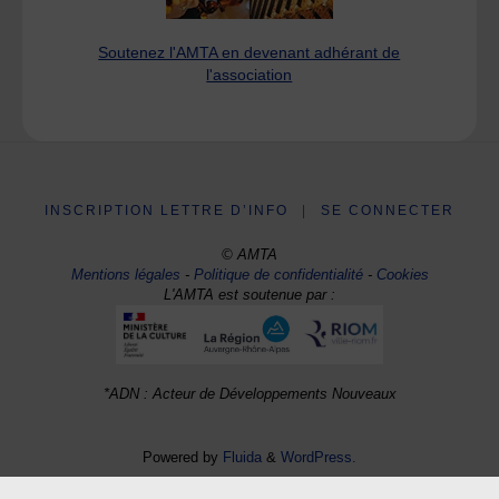
Soutenez l'AMTA en devenant adhérant de
l'association
INSCRIPTION LETTRE D’INFO
|
SE CONNECTER
© AMTA
Mentions légales
-
Politique de confidentialité
-
Cookies
L'AMTA est soutenue par :
*ADN : Acteur de Développements Nouveaux
Powered by
Fluida
&
WordPress.