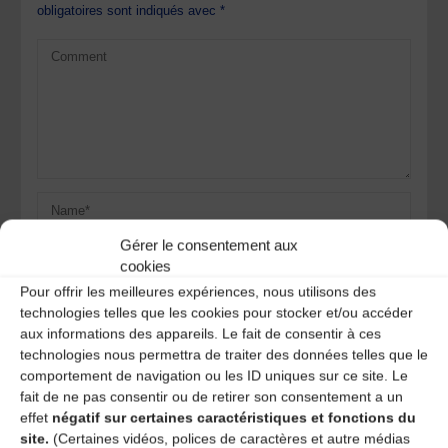
obligatoires sont indiqués avec
*
Gérer le consentement aux
cookies
Pour offrir les meilleures expériences, nous utilisons des
technologies telles que les cookies pour stocker et/ou accéder
aux informations des appareils. Le fait de consentir à ces
Save my name, email, and site URL in my browser for next
technologies nous permettra de traiter des données telles que le
time I post a comment.
comportement de navigation ou les ID uniques sur ce site. Le
fait de ne pas consentir ou de retirer son consentement a un
effet
négatif sur certaines caractéristiques et fonctions du
site.
(Certaines vidéos, polices de caractères et autre médias
Ce site utilise Akismet pour réduire les indésirables.
En