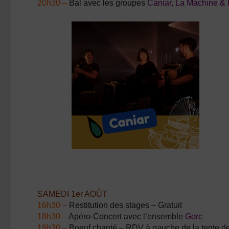
20h30 –
Bal avec les groupes
Caniar, La Machine &
SAMEDI 1er AOÛT
16h30 –
Restitution des stages – Gratuit
18h30 –
Apéro-Concert avec l’ensemble
Gorc
19h30 –
Boeuf chanté – RDV à gauche de la tente des