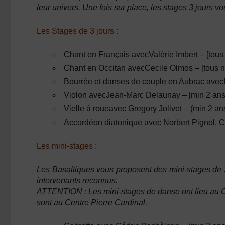
leur univers. Une fois sur place, les stages 3 jours 
Les Stages de 3 jours :
Chant en Français
avec
Valérie Imbert
– [tous
Chant en Occitan
avec
Cecile Olmos –
[tous 
Bourrée et danses de couple en Aubrac
avec
Violon
avec
Jean-Marc Delaunay –
[min 2 ans
Vielle à roue
avec
Gregory Jolivet
– (min 2 an
Accordéon diatonique
avec
Norbert Pignol, 
Les mini-stages :
Les Basaltiques vous proposent des mini-stages de 3
intervenants reconnus.
ATTENTION : Les mini-stages de danse ont lieu au C
sont au Centre Pierre Cardinal.