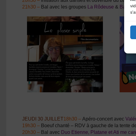
20h30 –
Initiation aux danses et ouverture du bal 
vi
21h30 –
Bal avec les groupes
La Rôdeuse
&
Barrag
s'a
JEUDI 30 JUILLET
18h30 –
Apéro-concert avec
Valé
19h30 –
Boeuf chanté – RDV à gauche de la tente des
20h30 –
Bal avec
Duo Etienne, Platane et Ati me car