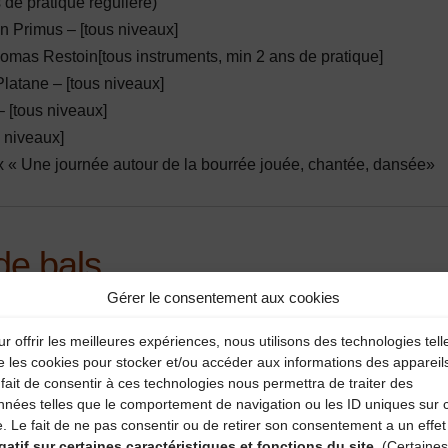
 de pratique régulière)
en Primus
– [tous niveaux]
omas Restoin
[tous instruments, min 2 ans de pratique]
latane
– [tous niveaux]
 [tous niveaux]
 niveaux]
ix
« Une journée autour de la bourrée jouée, chantée, dansée»
de bals
Gérer le consentement aux cookies
r offrir les meilleures expériences, nous utilisons des technologies tell
e les cookies pour stocker et/ou accéder aux informations des appareil
fait de consentir à ces technologies nous permettra de traiter des
€)
nnées telles que le comportement de navigation ou les ID uniques sur 
e. Le fait de ne pas consentir ou de retirer son consentement a un effet
 jetons. Ouvert à tous
gatif sur certaines caractéristiques et fonctions du site.
(Certaines