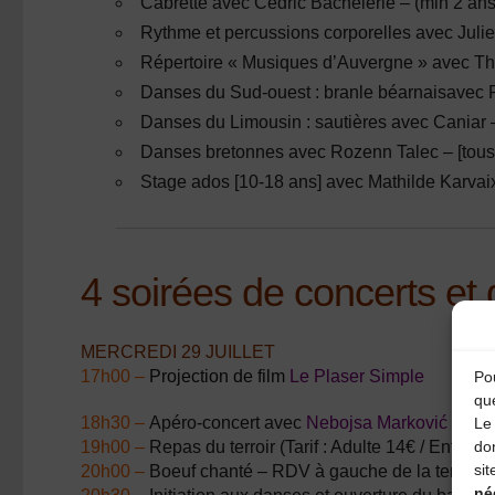
Cabrette
avec
Cédric Bachèlerie
– (min 2 ans
Rythme et percussions corporelles
avec
Juli
Répertoire « Musiques d’Auvergne »
avec
Th
Danses du Sud-ouest : branle béarnais
avec
P
Danses du Limousin : sautières
avec
Caniar
–
Danses bretonnes
avec
Rozenn Talec
– [tous
Stage ados
[10-18 ans] avec
Mathilde Karva
4 soirées de concerts et 
MERCREDI 29 JUILLET
17h00 –
Projection de film
Le Plaser Simple
Pou
qu
18h30 –
Apéro-concert avec
Nebojsa Marković
Le 
19h00 –
Repas du terroir (Tarif : Adulte 14€ / Enfant 8
do
sit
20h00 –
Boeuf chanté – RDV à gauche de la tente des
né