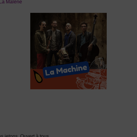
 La Malène
 jetons. Ouvert à tous