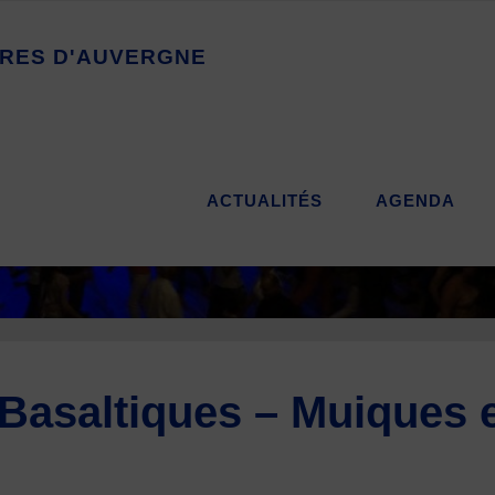
R
E
S
D
'
A
U
V
E
R
G
N
E
ACTUALITÉS
AGENDA
Basaltiques – Muiques e