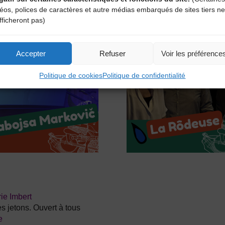
avec l’ensemble vocal & les musiciens du CDMDT43
déos, polices de caractères et autre médias embarqués de sites tiers ne
e
fficheront pas)
Accepter
Refuser
Voir les préférence
Politique de cookies
Politique de confidentialité
rie Imbert
 jetons. Ouvert à tous
e