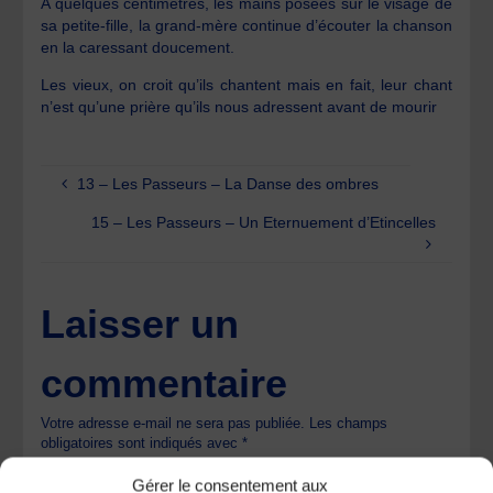
A quelques centimètres, les mains posées sur le visage de
sa petite-fille, la grand-mère continue d’écouter la chanson
en la caressant doucement.
Les vieux, on croit qu’ils chantent mais en fait, leur chant
n’est qu’une prière qu’ils nous adressent avant de mourir
13 – Les Passeurs – La Danse des ombres
15 – Les Passeurs – Un Eternuement d’Etincelles
Laisser un
commentaire
Votre adresse e-mail ne sera pas publiée.
Les champs
obligatoires sont indiqués avec
*
Gérer le consentement aux