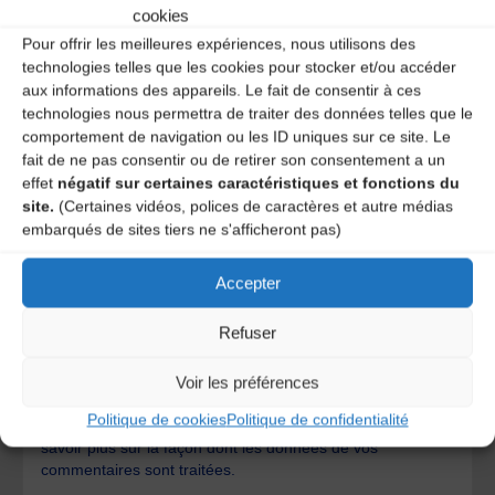
cookies
Pour offrir les meilleures expériences, nous utilisons des
technologies telles que les cookies pour stocker et/ou accéder
aux informations des appareils. Le fait de consentir à ces
technologies nous permettra de traiter des données telles que le
comportement de navigation ou les ID uniques sur ce site. Le
fait de ne pas consentir ou de retirer son consentement a un
effet
négatif sur certaines caractéristiques et fonctions du
site.
(Certaines vidéos, polices de caractères et autre médias
embarqués de sites tiers ne s'afficheront pas)
Accepter
Save my name, email, and site URL in my browser for next
Refuser
time I post a comment.
Voir les préférences
Politique de cookies
Politique de confidentialité
Ce site utilise Akismet pour réduire les indésirables.
En
savoir plus sur la façon dont les données de vos
commentaires sont traitées
.