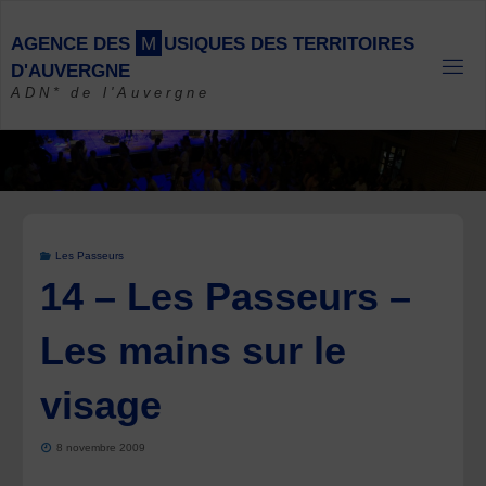
Skip
to
A
G
E
N
C
E
D
E
S
M
U
S
I
Q
U
E
S
D
E
S
T
E
R
R
I
T
O
I
R
E
S
content
D
'
A
U
V
E
R
G
N
E
ADN* de l'Auvergne
Les Passeurs
14 – Les Passeurs –
Les mains sur le
visage
8 novembre 2009