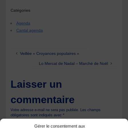
Catégories
Agenda
Cantal agenda
Veillée « Croyances populaires »
Lo Mercat de Nadal – Marché de Noël
Laisser un
commentaire
Votre adresse e-mail ne sera pas publiée.
Les champs
obligatoires sont indiqués avec
*
Gérer le consentement aux