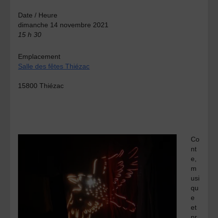
Date / Heure
dimanche 14 novembre 2021
15 h 30
Emplacement
Salle des fêtes Thiézac
15800 Thiézac
Co
nt
e,
m
usi
qu
e
et
pr