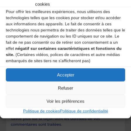
cookies
Pour offrir les meilleures expériences, nous utilisons des
technologies telles que les cookies pour stocker et/ou accéder
aux informations des appareils. Le fait de consentir à ces
technologies nous permettra de traiter des données telles que le
comportement de navigation ou les ID uniques sur ce site. Le
fait de ne pas consentir ou de retirer son consentement a un
effet
négatif sur certaines caractéristiques et fonctions du
site.
(Certaines vidéos, polices de caractères et autre médias
embarqués de sites tiers ne s'afficheront pas)
Accepter
Save my name, email, and site URL in my browser for next
Refuser
time I post a comment.
Voir les préférences
Politique de cookies
Politique de confidentialité
Ce site utilise Akismet pour réduire les indésirables.
En
savoir plus sur la façon dont les données de vos
commentaires sont traitées
.