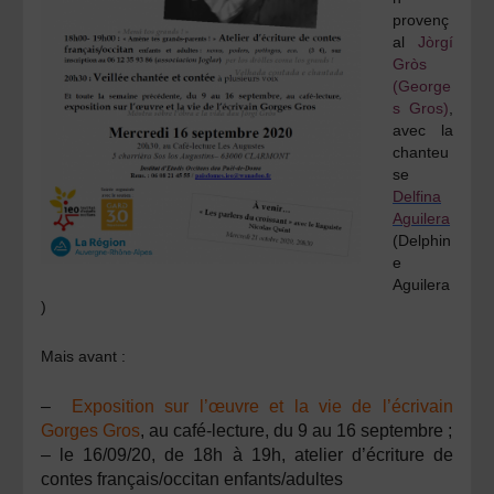
provenç
al
Jòrgí
Gròs
(George
s Gros)
,
avec la
chanteu
se
Delfina
Aguilera
(Delphin
e
Aguilera
)
Mais avant :
–
Exposition sur l’œuvre et la vie de l’écrivain
Gorges Gros
, au café-lecture,
du 9 au 16 septembre ;
– le
16/09/20, de 18h à 19h, atelier d’écriture de
contes français/occitan enfants/adultes