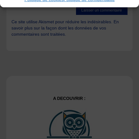
Ce site utilise Akismet pour réduire les indésirables.
En
savoir plus sur la façon dont les données de vos
commentaires sont traitées
.
A DECOUVRIR :