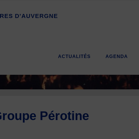
R
E
S
D
'
A
U
V
E
R
G
N
E
ACTUALITÉS
AGENDA
Groupe Pérotine