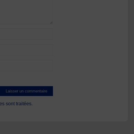
s sont traitées
.