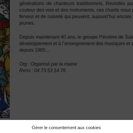
générations de chanteurs traditionnels. Revisités p
couleur des voix et des instruments, ces chants nous 
ferveur et de naïveté qui peuvent, aujourd’hui encore
jeunes.
Depuis maintenant 40 ans, le groupe Pérotine de Sa
développement et à l’enseignement des musiques et dans
depuis 1985…
Org : Organisé par la mairie
Rens :
04 73 53 14 76
Gérer le consentement aux cookies