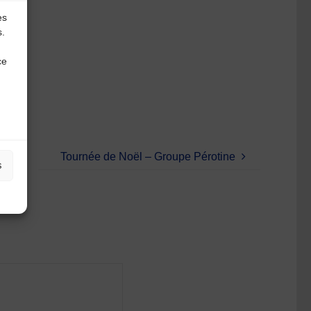
es
s.
ce
Tournée de Noël – Groupe Pérotine
s