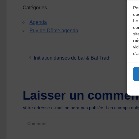
Catégories
Pou
qu
Le 
Agenda
do
Puy-de-Dôme agenda
sit
né
vi
s'a
Initiation danses de bal & Bal Trad
Laisser un comment
Votre adresse e-mail ne sera pas publiée.
Les champs oblig