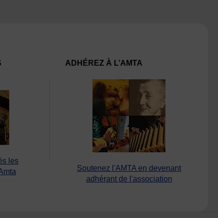
S
ADHÉREZ À L’AMTA
ès les
Soutenez l'AMTA en devenant
’Amta
adhérant de l'association