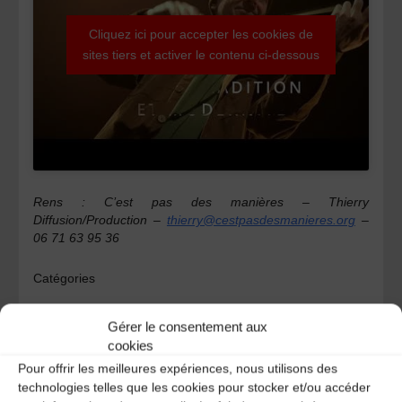
Cliquez ici pour accepter les cookies de
sites tiers et activer le contenu ci-dessous
Rens : C’est pas des manières – Thierry
Diffusion/Production –
thierry@cestpasdesmanieres.org
–
06 71 63 95 36
Catégories
Agenda
Gérer le consentement aux
Puy-de-Dôme agenda
cookies
Pour offrir les meilleures expériences, nous utilisons des
technologies telles que les cookies pour stocker et/ou accéder