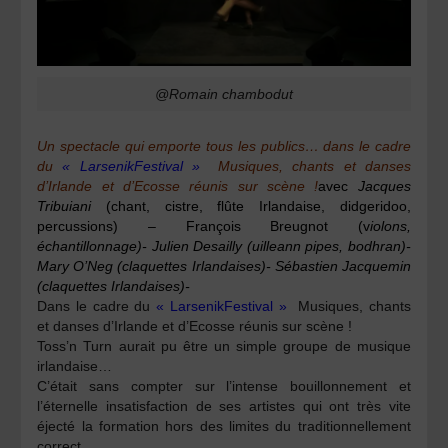
@Romain chambodut
Un spectacle qui emporte
tous les publics… dans le cadre
du
« LarsenikFestival »
Musiques, chants et danses
d’Irlande et d’Ecosse réunis sur scène !
avec
Jacques
Tribuiani
(chant, cistre, flûte Irlandaise, didgeridoo,
percussions) –
François Breugnot (v
iolons,
échantillonnage)-
Julien Desailly (u
illeann pipes, bodhran)-
Mary O’Neg (c
laquettes Irlandaises)-
Sébastien Jacquemin
(c
laquettes Irlandaises)-
Dans le cadre du
« LarsenikFestival »
Musiques, chants
et danses d’Irlande et d’Ecosse réunis sur scène !
Toss’n Turn aurait pu être un simple groupe de musique
irlandaise…
C’était sans compter sur l’intense bouillonnement et
l’éternelle insatisfaction de ses artistes qui ont très vite
éjecté la formation hors des limites du traditionnellement
correct.