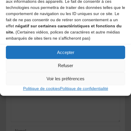
aux informations des appareils. Le fait de consentir à ces
Choeur de la Chavannée – Concert
technologies nous permettra de traiter des données telles que le
comportement de navigation ou les ID uniques sur ce site. Le
Toss’n Turn – Musique, chants & claquettes
fait de ne pas consentir ou de retirer son consentement a un
irlandaises
effet
négatif sur certaines caractéristiques et fonctions du
site.
(Certaines vidéos, polices de caractères et autre médias
Laisser un
embarqués de sites tiers ne s'afficheront pas)
Accepter
commentaire
Refuser
Votre adresse e-mail ne sera pas publiée.
Les champs
obligatoires sont indiqués avec
*
Voir les préférences
Politique de cookies
Politique de confidentialité