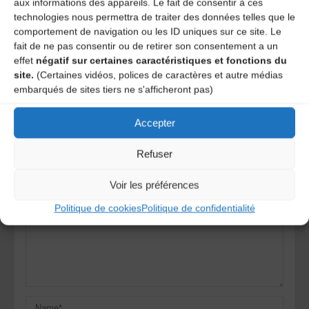
aux informations des appareils. Le fait de consentir à ces
technologies nous permettra de traiter des données telles que le
Concert avec Kazbak – Klezmer du futur
comportement de navigation ou les ID uniques sur ce site. Le
Concert avec Vasta project
fait de ne pas consentir ou de retirer son consentement a un
effet
négatif sur certaines caractéristiques et fonctions du
site.
(Certaines vidéos, polices de caractères et autre médias
Laisser un
embarqués de sites tiers ne s'afficheront pas)
Accepter
commentaire
Refuser
Votre adresse e-mail ne sera pas publiée.
Les champs
obligatoires sont indiqués avec
*
Voir les préférences
Politique de cookies
Politique de confidentialité