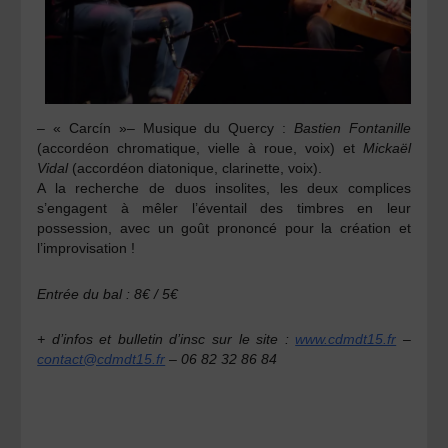
–
« Carcín »
–
Musique du Quercy
:
Bastien Fontanille
(accordéon chromatique, vielle à roue, voix) et
Mickaël
Vidal
(accordéon diatonique, clarinette, voix).
A la recherche de duos insolites, les deux complices
s’engagent à mêler l’éventail des timbres en leur
possession, avec un goût prononcé pour la création et
l’improvisation !
Entrée du bal : 8€ / 5€
+ d’infos et bulletin d’insc sur le site :
www.cdmdt15.fr
–
contact@cdmdt15.fr
– 06 82 32 86 84