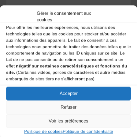
Gérer le consentement aux
cookies
Pour offrir les meilleures expériences, nous utilisons des
technologies telles que les cookies pour stocker et/ou accéder
aux informations des appareils. Le fait de consentir à ces
Catégories
technologies nous permettra de traiter des données telles que le
comportement de navigation ou les ID uniques sur ce site. Le
Agenda
fait de ne pas consentir ou de retirer son consentement a un
Cantal agenda
effet
négatif sur certaines caractéristiques et fonctions du
site.
(Certaines vidéos, polices de caractères et autre médias
embarqués de sites tiers ne s'afficheront pas)
Bal Trad Duo Etienne
Accepter
Bal du Mardi Gras – Venez costumé.e.s !
Refuser
Laisser un
Voir les préférences
Politique de cookies
Politique de confidentialité
commentaire