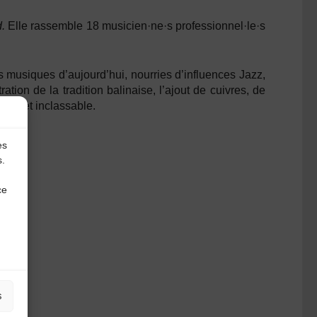
.
Elle rassemble 18 musicien·ne·s professionnel·le·s
s musiques d’aujourd’hui, nourries d’influences Jazz,
ion de la tradition balinaise, l’ajout de cuivres, de
ant et inclassable.
es
s.
ce
s