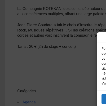
La Compagnie KOTEKAN s’est constituée autour d
aux compétences multiples, offrant une large palette
Jean Pierre Goudard a fait le choix d’inscrire le ré
Rock, Musiques répétitives… Si les créations spécifi
cordes et autres voix inscrivent la compagnie résolu
Tarifs : 20 € (2h de stage + concert)
Pou
qu
Le 
do
sit
né
vi
s'a
Catégories
Agenda