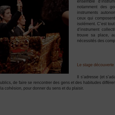
ensemble d’instrum
notamment des gon
instruments autono
ceux qui composent 
isolément. C’est to
d’instrument collec
trouve sa place, a
nécessités des comp
Le stage découverte
Il s’adresse (et s’a
ublics, de faire se rencontrer des gens et des habitudes différen
 la cohésion, pour donner du sens et du plaisir.