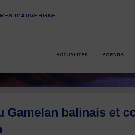
R
E
S
D
'
A
U
V
E
R
G
N
E
ACTUALITÉS
AGENDA
 Gamelan balinais et co
n