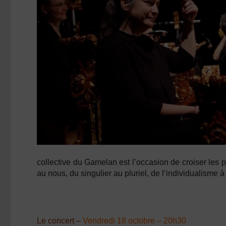
collective du Gamelan est l’occasion de croiser les p
au nous, du singulier au pluriel, de l’individualisme à
Le concert –
Vendredi 18 octobre – 20h30