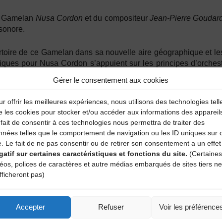
u Gamelan
Nusa Cordon
et du compositeur
Jean-Pierre Goudard
 sonore.
pertoire de ce Gamelan dans sa nouvelle aire géographique et le
ques pour Nusa Cordon s’appuient sur les principes d’orchestrat
ment dans son temps, pour un voyage musical surprenant, envoût
Gérer le consentement aux cookies
r offrir les meilleures expériences, nous utilisons des technologies tell
e les cookies pour stocker et/ou accéder aux informations des appareil
fait de consentir à ces technologies nous permettra de traiter des
nnées telles que le comportement de navigation ou les ID uniques sur 
e. Le fait de ne pas consentir ou de retirer son consentement a un effet
gatif sur certaines caractéristiques et fonctions du site.
(Certaines
déos, polices de caractères et autre médias embarqués de sites tiers ne
fficheront pas)
Accepter
Refuser
Voir les préférence