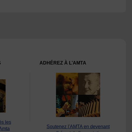
S
ADHÉREZ À L’AMTA
ès les
Soutenez l'AMTA en devenant
’Amta