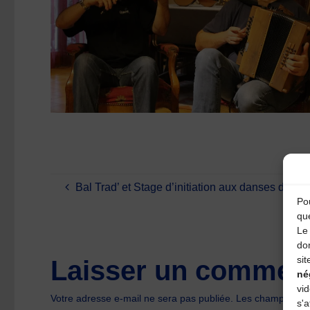
Bal Trad’ et Stage d’initiation aux danses de bal
Pou
qu
Le 
do
sit
Laisser un comment
né
vi
Votre adresse e-mail ne sera pas publiée.
Les champs oblig
s'a