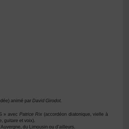
ndée) animé par
David Girodot.
S »
avec
Patrice Rix
(accordéon diatonique, vielle à
 guitare et voix).
’Auvergne, du Limousin ou d’ailleurs.