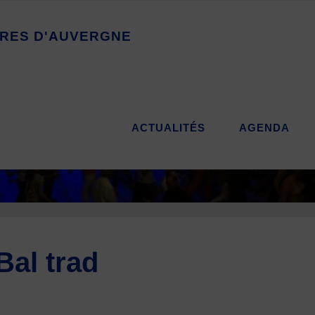
R
E
S
D
'
A
U
V
E
R
G
N
E
ACTUALITÉS
AGENDA
Bal trad