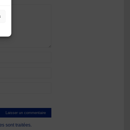
s
s sont traitées
.