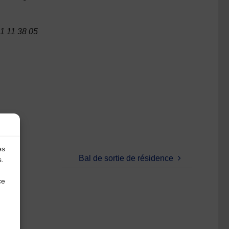
81 11 38 05
es
Bal de sortie de résidence
s.
ce