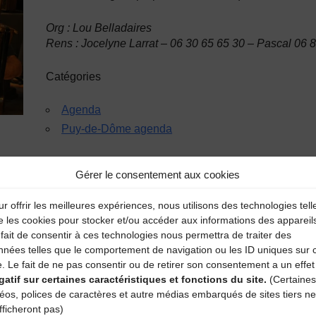
Org : Lou Belladaires
Rens : Jocelyne Larrat – 06 30 65 65 30 – Pascal 06 
Catégories
Agenda
Puy-de-Dôme agenda
Gérer le consentement aux cookies
r offrir les meilleures expériences, nous utilisons des technologies tell
e les cookies pour stocker et/ou accéder aux informations des appareil
fait de consentir à ces technologies nous permettra de traiter des
nnées telles que le comportement de navigation ou les ID uniques sur 
e. Le fait de ne pas consentir ou de retirer son consentement a un effet
aire
gatif sur certaines caractéristiques et fonctions du site.
(Certaines
déos, polices de caractères et autre médias embarqués de sites tiers ne
atoires sont indiqués avec
*
fficheront pas)