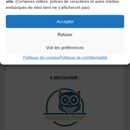
site.
(Certaines vidéos, polices de caractères et autre médias
Ce site utilise Akismet pour réduire les indésirables.
En
embarqués de sites tiers ne s'afficheront pas)
savoir plus sur la façon dont les données de vos
commentaires sont traitées
.
Accepter
Refuser
Voir les préférences
Politique de cookies
Politique de confidentialité
A DECOUVRIR :