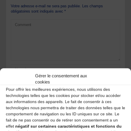
Votre adresse e-mail ne sera pas publiée.
Les champs
obligatoires sont indiqués avec
*
Gérer le consentement aux
cookies
Pour offrir les meilleures expériences, nous utilisons des
technologies telles que les cookies pour stocker et/ou accéder
aux informations des appareils. Le fait de consentir à ces
technologies nous permettra de traiter des données telles que le
Save my name, email, and site URL in my browser for next
comportement de navigation ou les ID uniques sur ce site. Le
time I post a comment.
fait de ne pas consentir ou de retirer son consentement a un
effet
négatif sur certaines caractéristiques et fonctions du