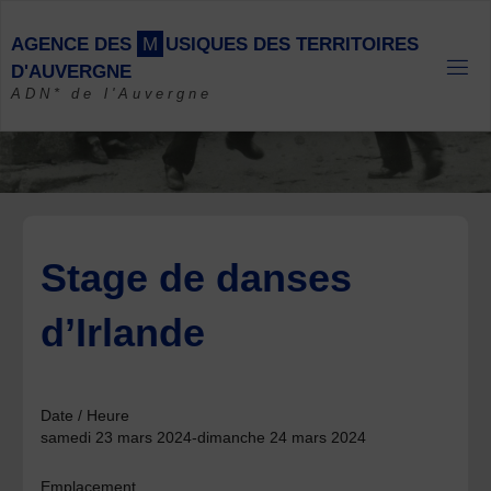
Skip
to
A
G
E
N
C
E
D
E
S
M
U
S
I
Q
U
E
S
D
E
S
T
E
R
R
I
T
O
I
R
E
S
content
D
'
A
U
V
E
R
G
N
E
ADN* de l'Auvergne
Stage de danses
d’Irlande
Date / Heure
samedi 23 mars 2024-dimanche 24 mars 2024
Emplacement