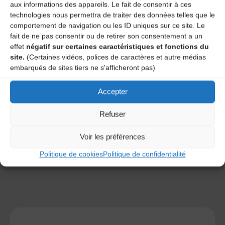
aux informations des appareils. Le fait de consentir à ces
technologies nous permettra de traiter des données telles que le
comportement de navigation ou les ID uniques sur ce site. Le
fait de ne pas consentir ou de retirer son consentement a un
effet
négatif sur certaines caractéristiques et fonctions du
site.
(Certaines vidéos, polices de caractères et autre médias
embarqués de sites tiers ne s'afficheront pas)
Save my name, email, and site URL in my browser for next
time I post a comment.
Accepter
Refuser
Ce site utilise Akismet pour réduire les indésirables.
En
savoir plus sur la façon dont les données de vos
Voir les préférences
commentaires sont traitées
.
Politique de cookies
Politique de confidentialité