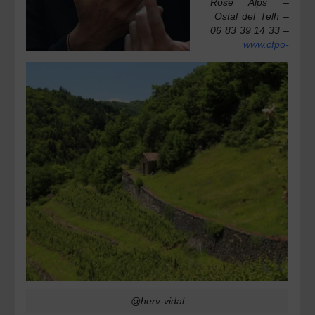
Ròse Alps –
Ostal del Telh –
06 83 39 14 33 –
www.cfpo-
@herv-vidal