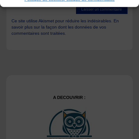
Ce site utilise Akismet pour réduire les indésirables.
En
savoir plus sur la façon dont les données de vos
commentaires sont traitées
.
A DECOUVRIR :