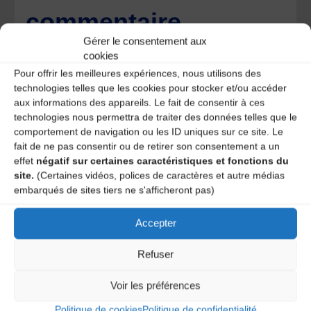
commentaire
Gérer le consentement aux
Votre adresse e-mail ne sera pas publiée.
Les champs
cookies
obligatoires sont indiqués avec
*
Pour offrir les meilleures expériences, nous utilisons des
technologies telles que les cookies pour stocker et/ou accéder
aux informations des appareils. Le fait de consentir à ces
technologies nous permettra de traiter des données telles que le
comportement de navigation ou les ID uniques sur ce site. Le
fait de ne pas consentir ou de retirer son consentement a un
effet
négatif sur certaines caractéristiques et fonctions du
site.
(Certaines vidéos, polices de caractères et autre médias
embarqués de sites tiers ne s'afficheront pas)
Accepter
Refuser
Voir les préférences
Save my name, email, and site URL in my browser for next
time I post a comment.
Politique de cookies
Politique de confidentialité