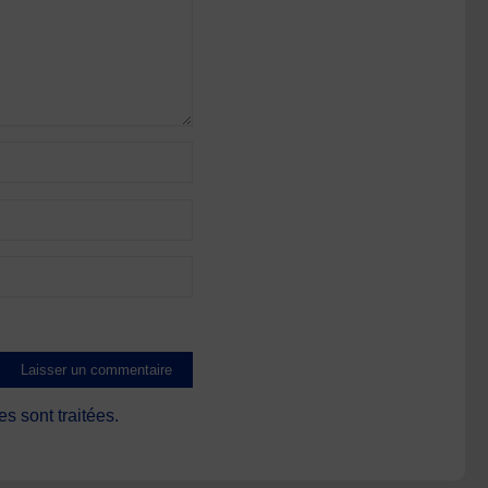
s sont traitées
.