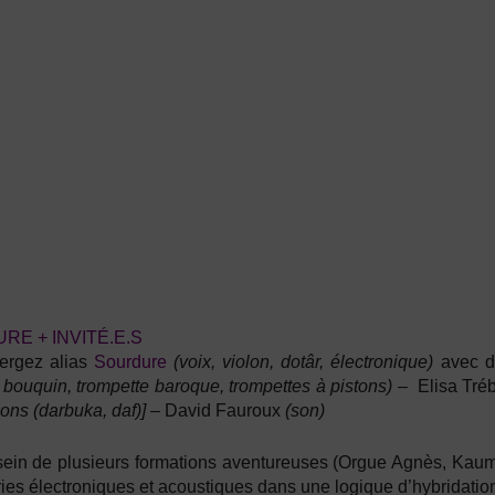
RE + INVITÉ.E.S
ergez
alias
Sourdure
(voix, violon, dotâr, électronique)
avec 
à bouquin, trompette baroque, trompettes à pistons)
–
Elisa Tré
ons (darbuka, daf)]
–
David Fauroux
(son)
 sein de plusieurs formations aventureuses (Orgue Agnès, Kaum
ries électroniques et acoustiques dans une logique d’hybridatio