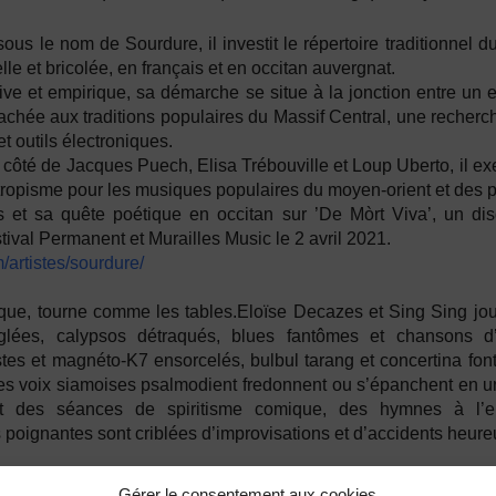
sous le nom de Sourdure, il investit le répertoire traditionnel
le et bricolée, en français et en occitan auvergnat.
ive et empirique, sa démarche se situe à la jonction entre un e
tachée aux traditions populaires du Massif Central, une recherc
t outils électroniques.
côté de Jacques Puech, Elisa Trébouville et Loup Uberto, il exe
ropisme pour les musiques populaires du moyen-orient et des 
es et sa quête poétique en occitan sur ’De Mòrt Viva’, un d
tival Permanent et Murailles Music le 2 avril 2021.
/artistes/sourdure/
que, tourne comme les tables.Eloïse Decazes et Sing Sing jo
glées, calypsos détraqués, blues fantômes et chansons d
stes et magnéto-K7 ensorcelés, bulbul tarang et concertina font
e les voix siamoises psalmodient fredonnent ou s’épanchent en u
ont des séances de spiritisme comique, des hymnes à l’e
poignantes sont criblées d’improvisations et d’accidents heure
es/arlt/
Gérer le consentement aux cookies