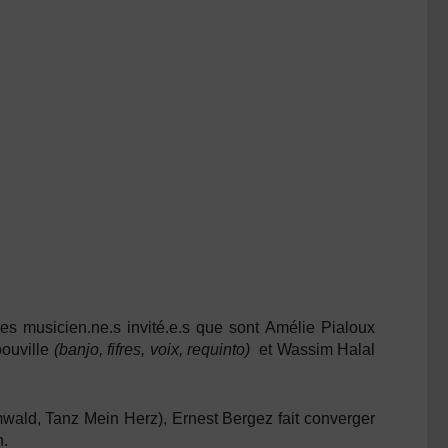
des
musicien.ne.s invité.e.s
que sont
Amélie Pialoux
bouville
(banjo, fifres, voix, requinto)
et
Wassim Halal
wald, Tanz Mein Herz), Ernest Bergez fait converger
n.