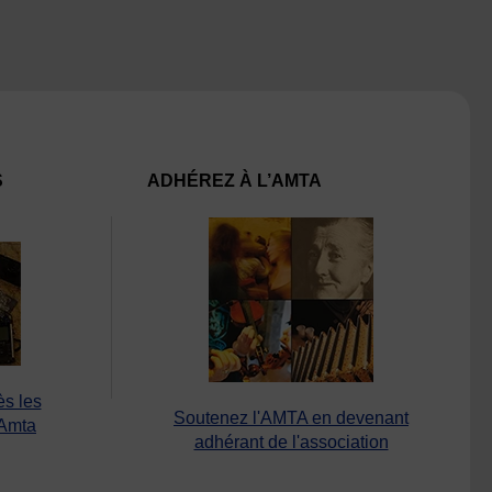
S
ADHÉREZ À L’AMTA
ès les
Soutenez l'AMTA en devenant
’Amta
adhérant de l'association