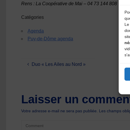
Rens : La Coopérative de Mai – 04 73 144 808
Pou
Catégories
qu
Le 
do
Agenda
sit
Puy-de-Dôme agenda
né
vi
s'a
Duo « Les Ailes au Nord »
Laisser un comment
Votre adresse e-mail ne sera pas publiée.
Les champs oblig