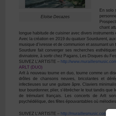
En solo 
personnel
Eloïse Decazes
Prospect
chant at
longue habitude de cuisiner avec divers instruments e
Avec la création en 2019 du quatuor Sourdurent, aux 
musique d’ivresse et de communion et assumant un t
Sourdure fait converger ses recherches esthétiqu
divinatoire, à sortir chez Pagans, Les Disques du Fes
SUIVEZ L’ARTISTE –
http://www.muraillesmusic.com
ARLT (DUO)
Arlt à nouveau tourne en duo, tourne comme un dis
drôles de chansons neuves, bricolantes et déré
infectieuses sur une guitare âpre. Claviers minimali
tour bourdonner, plier, s’ébrécher le tout tandis qu
de trémulant français. Les concerts de Arlt s
psychédélique, des fêtes épouvantables où mélodies 
SUIVEZ L’ARTISTE –
http://muraillesmusic.com/artist