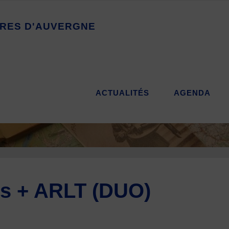
R
E
S
D
'
A
U
V
E
R
G
N
E
ACTUALITÉS
AGENDA
.s + ARLT (DUO)