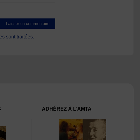
s sont traitées
.
S
ADHÉREZ À L’AMTA