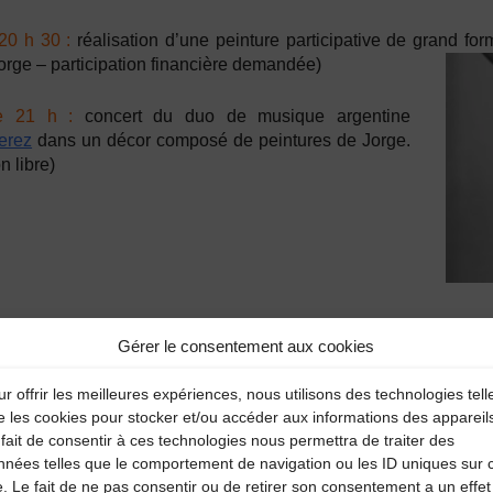
20 h 30 :
réalisation d’une peinture participative de grand fo
Jorge – participation financière demandée)
de 21 h :
concert
du duo de musique argentine
erez
dans un décor composé de peintures de Jorge.
ion
libre
)
Gérer le consentement aux cookies
r offrir les meilleures expériences, nous utilisons des technologies tell
e les cookies pour stocker et/ou accéder aux informations des appareil
fait de consentir à ces technologies nous permettra de traiter des
nnées telles que le comportement de navigation ou les ID uniques sur 
e. Le fait de ne pas consentir ou de retirer son consentement a un effet