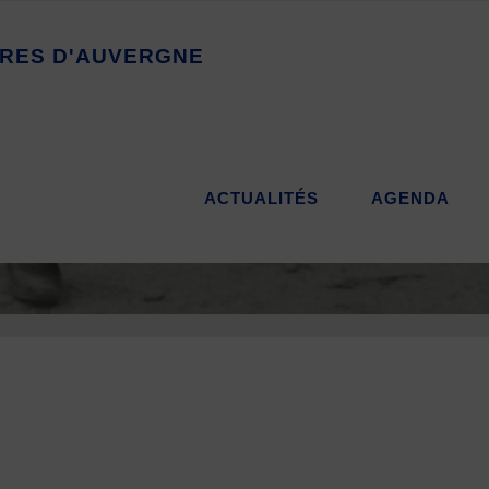
R
E
S
D
'
A
U
V
E
R
G
N
E
ACTUALITÉS
AGENDA