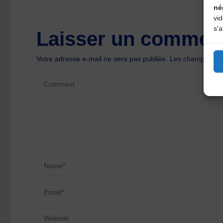
né
vi
s'a
Laisser un comment
Votre adresse e-mail ne sera pas publiée.
Les champs oblig