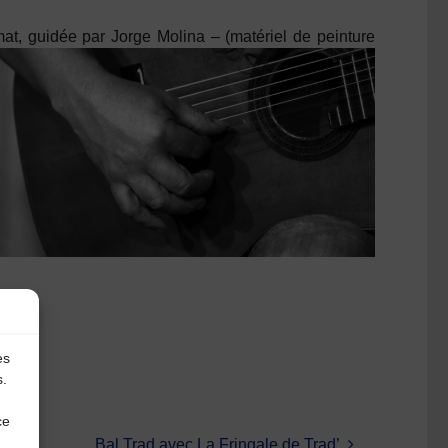
rmat, guidée par
Jorge Molina
– (matériel de peinture
es
s.
ce
Bal Trad avec La Fringale de Trad’