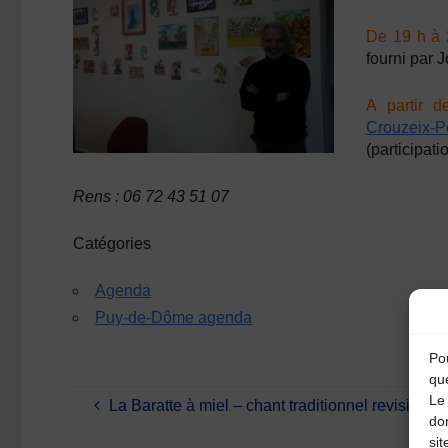
De 19 h à 
fourni par 
A partir 
Crouzeix-P
(participat
Rens : 06 72 43 51 07
Catégories
Agenda
Puy-de-Dôme agenda
Pou
qu
Le 
La Baratte à miel – chant traditionnel revisité
do
sit