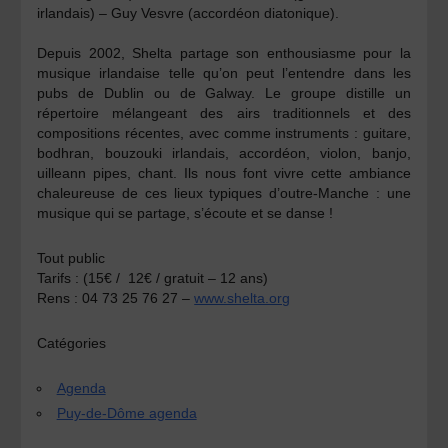
irlandais) –
Guy Vesvre
(accordéon diatonique).
Depuis 2002, Shelta partage son enthousiasme pour la
musique irlandaise telle qu’on peut l’entendre dans les
pubs de Dublin ou de Galway. Le groupe distille un
répertoire mélangeant des airs traditionnels et des
compositions récentes, avec comme instruments : guitare,
bodhran, bouzouki irlandais, accordéon, violon, banjo,
uilleann pipes, chant. Ils nous font vivre cette ambiance
chaleureuse de ces lieux typiques d’outre-Manche : une
musique qui se partage, s’écoute et se danse !
Tout public
Tarifs :
(15€ / 12€ / gratuit – 12 ans)
Rens :
04 73 25 76 27 –
www.shelta.org
Catégories
Agenda
Puy-de-Dôme agenda