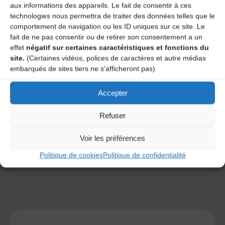
aux informations des appareils. Le fait de consentir à ces
technologies nous permettra de traiter des données telles que le
comportement de navigation ou les ID uniques sur ce site. Le
fait de ne pas consentir ou de retirer son consentement a un
effet
négatif sur certaines caractéristiques et fonctions du
site.
(Certaines vidéos, polices de caractères et autre médias
embarqués de sites tiers ne s'afficheront pas)
Save my name, email, and site URL in my browser for next
time I post a comment.
Accepter
Refuser
Ce site utilise Akismet pour réduire les indésirables.
En
savoir plus sur la façon dont les données de vos
Voir les préférences
commentaires sont traitées
.
Politique de cookies
Politique de confidentialité