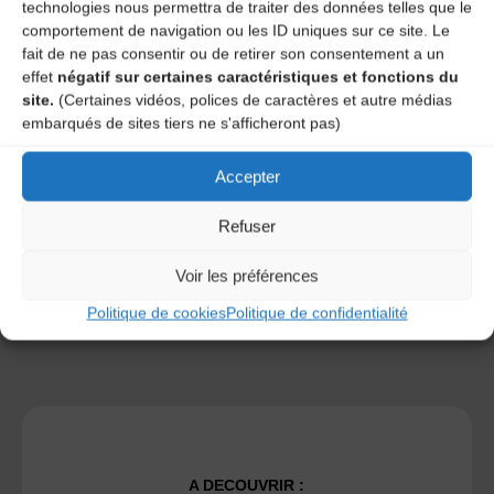
technologies nous permettra de traiter des données telles que le
comportement de navigation ou les ID uniques sur ce site. Le
fait de ne pas consentir ou de retirer son consentement a un
effet
négatif sur certaines caractéristiques et fonctions du
site.
(Certaines vidéos, polices de caractères et autre médias
Save my name, email, and site URL in my browser for next
embarqués de sites tiers ne s'afficheront pas)
time I post a comment.
Accepter
Ce site utilise Akismet pour réduire les indésirables.
En
Refuser
savoir plus sur la façon dont les données de vos
commentaires sont traitées
.
Voir les préférences
Politique de cookies
Politique de confidentialité
A DECOUVRIR :