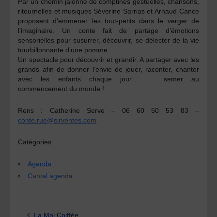
Par un chemin jalonné de comptines gestuelles, chansons,
ritournelles et musiques
Séverine Sarrias
et
Arnaud Cance
proposent d’emmener les tout-petits dans le verger de
l’imaginaire. Un conte fait de partage d’émotions
sensorielles pour susurrer, découvrir, se délecter de la vie
tourbillonnante d’une pomme.
Un spectacle pour découvrir et grandir. A partager avec les
grands afin de donner l’envie de jouer, raconter, chanter
avec les enfants chaque jour… semer au
commencement du monde !
Rens :
Catherine Serve – 06 60 50 53 83 –
conte.rue@sirventes.com
Catégories
Agenda
Cantal agenda
La Mal Coiffée