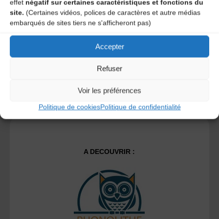
effet
négatif sur certaines caractéristiques et fonctions du
site.
(Certaines vidéos, polices de caractères et autre médias
embarqués de sites tiers ne s'afficheront pas)
Ce site utilise Akismet pour réduire les indésirables.
En
savoir plus sur la façon dont les données de vos
Accepter
commentaires sont traitées
.
Refuser
Voir les préférences
Politique de cookies
Politique de confidentialité
A DECOUVRIR :