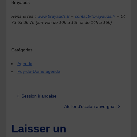
Brayauds
Rens & rés :
www.brayauds.fr
–
contact@brayauds.fr
– 04
73 63 36 75 (lun-ven de 10h à 12h et de 14h à 16h)
Catégories
Agenda
Puy-de-Dôme agenda
Session irlandaise
Atelier d’occitan auvergnat
Laisser un