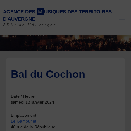
Skip
to
A
G
E
N
C
E
D
E
S
M
U
S
I
Q
U
E
S
D
E
S
T
E
R
R
I
T
O
I
R
E
S
content
D
'
A
U
V
E
R
G
N
E
ADN* de l'Auvergne
Bal du Cochon
Date / Heure
samedi 13 janvier 2024
Emplacement
Le Gamounet
40 rue de la République