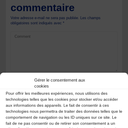
commentaire
Votre adresse e-mail ne sera pas publiée.
Les champs
obligatoires sont indiqués avec
*
Gérer le consentement aux
cookies
Pour offrir les meilleures expériences, nous utilisons des
technologies telles que les cookies pour stocker et/ou accéder
aux informations des appareils. Le fait de consentir à ces
technologies nous permettra de traiter des données telles que le
comportement de navigation ou les ID uniques sur ce site. Le
Save my name, email, and site URL in my browser for next
fait de ne pas consentir ou de retirer son consentement a un
time I post a comment.