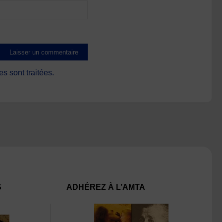
s sont traitées
.
S
ADHÉREZ À L’AMTA