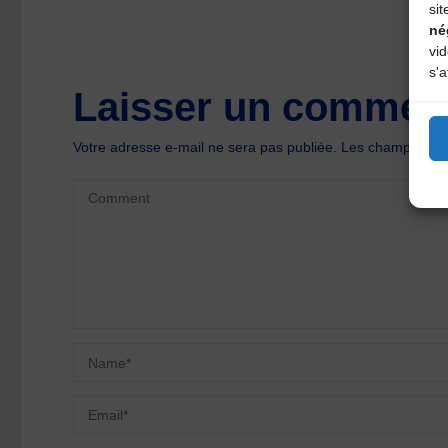
sit
né
vi
s'a
Laisser un comment
Votre adresse e-mail ne sera pas publiée.
Les champs oblig