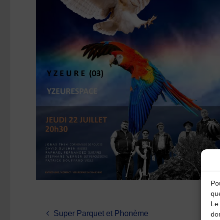
Pou
qu
Le 
Super Parquet et Phonème
do