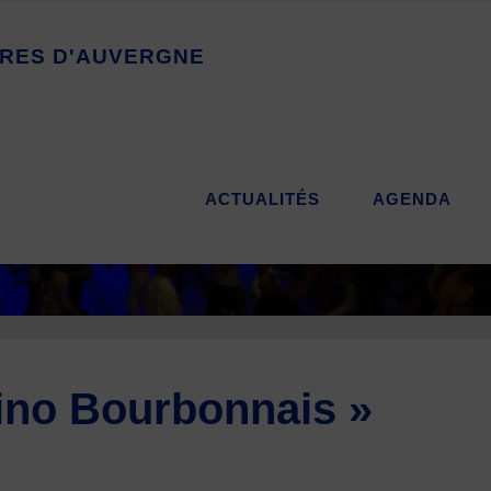
R
E
S
D
'
A
U
V
E
R
G
N
E
ACTUALITÉS
AGENDA
ino Bourbonnais »