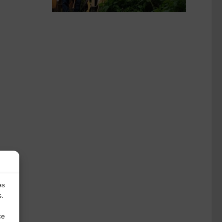
es
s.
ce