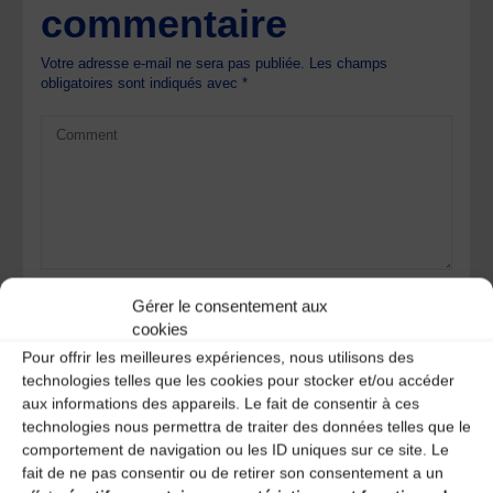
commentaire
Votre adresse e-mail ne sera pas publiée.
Les champs
obligatoires sont indiqués avec
*
Gérer le consentement aux
cookies
Pour offrir les meilleures expériences, nous utilisons des
technologies telles que les cookies pour stocker et/ou accéder
aux informations des appareils. Le fait de consentir à ces
technologies nous permettra de traiter des données telles que le
comportement de navigation ou les ID uniques sur ce site. Le
Save my name, email, and site URL in my browser for next
fait de ne pas consentir ou de retirer son consentement a un
time I post a comment.