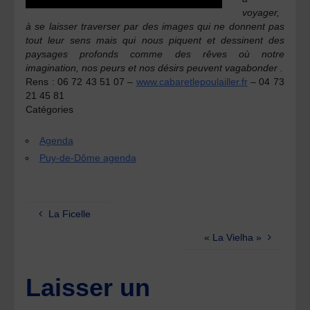
voyager,
à se laisser traverser par des images qui ne donnent pas
tout leur sens mais qui nous piquent et dessinent des
paysages profonds comme des rêves où notre
imagination, nos peurs et nos désirs peuvent vagabonder .
Rens :
06 72 43 51 07 –
www.cabaretlepoulailler.fr
– 04 73
21 45 81
Catégories
Agenda
Puy-de-Dôme agenda
La Ficelle
« La Vielha »
Laisser un