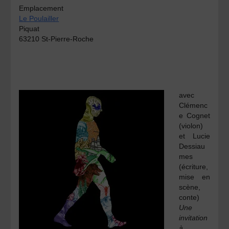
Emplacement
Le Poulailler
Piquat
63210 St-Pierre-Roche
avec
Clémenc
e Cognet
(violon)
et
Lucie
Dessiau
mes
(écriture,
mise en
scène,
conte)
Une
invitation
à