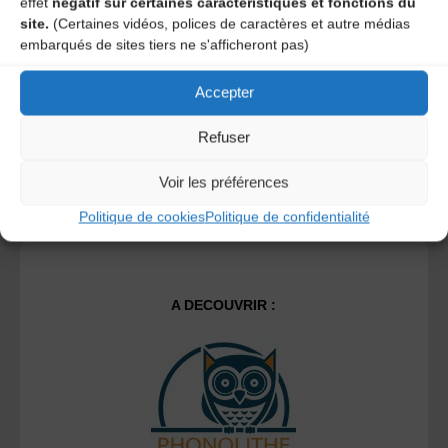
effet
négatif sur certaines caractéristiques et fonctions du
site.
(Certaines vidéos, polices de caractères et autre médias
embarqués de sites tiers ne s'afficheront pas)
Ce site utilise Akismet pour réduire les indésirables.
En
savoir plus sur la façon dont les données de vos
Accepter
commentaires sont traitées
.
Refuser
Voir les préférences
Politique de cookies
Politique de confidentialité
A DECOUVRIR :