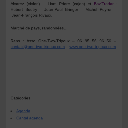
Alvarez (violon) – Liam Priore (cajon)
et
Baz’Tradar
:
Hubert Boutry – Jean-Paul Bringer – Michel Peyron –
Jean-François Rivaux.
Marché de pays, randonnées…
Rens :
Asso One-Two-Tripoux – 06 95 56 96 56 –
contact@one-two-tripoux.com
–
www.one-two-tripoux.com
Catégories
Agenda
Cantal agenda