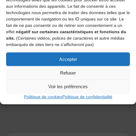
aux informations des appareils. Le fait de consentir à ces
technologies nous permettra de traiter des données telles que le
comportement de navigation ou les ID uniques sur ce site. Le
fait de ne pas consentir ou de retirer son consentement a un
effet
négatif sur certaines caractéristiques et fonctions du
site.
(Certaines vidéos, polices de caractères et autre médias
embarqués de sites tiers ne s'afficheront pas)
Save my name, email, and site URL in my browser for next
time I post a comment.
Accepter
Refuser
Ce site utilise Akismet pour réduire les indésirables.
En
savoir plus sur la façon dont les données de vos
Voir les préférences
commentaires sont traitées
.
Politique de cookies
Politique de confidentialité