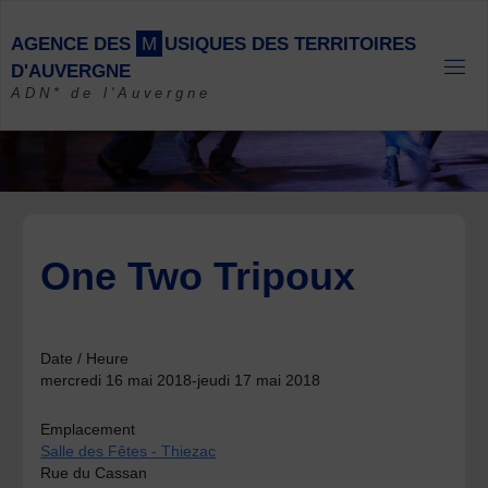
Skip
to
A
G
E
N
C
E
D
E
S
M
U
S
I
Q
U
E
S
D
E
S
T
E
R
R
I
T
O
I
R
E
S
content
D
'
A
U
V
E
R
G
N
E
ADN* de l'Auvergne
One Two Tripoux
Date / Heure
mercredi 16 mai 2018-jeudi 17 mai 2018
Emplacement
Salle des Fêtes - Thiezac
Rue du Cassan