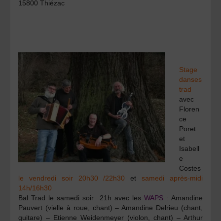
15800 Thiézac
Stage
danses
trad
avec
Floren
ce
Poret
et
Isabell
e
Costes
le vendredi soir 20h30 /22h30
et
samedi après-midi
14h/16h30
Bal Trad le samedi soir 21h avec les
WAPS :
Amandine
Pauvert (vielle à roue, chant) – Amandine Delrieu (chant,
guitare) – Etienne Weidenmeyer (violon, chant) – Arthur