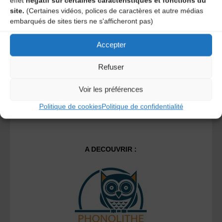
effet
négatif sur certaines caractéristiques et fonctions du
site.
(Certaines vidéos, polices de caractères et autre médias
embarqués de sites tiers ne s'afficheront pas)
Ce site utilise Akismet pour réduire les indésirables.
En
savoir plus sur la façon dont les données de vos
Accepter
commentaires sont traitées
.
Refuser
Voir les préférences
Politique de cookies
Politique de confidentialité
A DECOUVRIR :