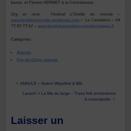
basse
, et
Florent HERMET
à la
Contrebasse.
Org et rens : Festival L’Oreille du monde –
www.loreilledumonde.wordpress.com
/ Le Caméléon – 04
73 83 73 62 –
www.lesrdvducameleon.pontduchateau.fr
Catégories
Agenda
Puy-de-Dôme agenda
ANNULE – Noëmi Waysfeld & Blik
Lavach’ + La fille du large – Trans folk arménienne
& cosmopolite
Laisser un