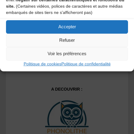
site.
(Certaines vidéos, polices de caractères et autre médias
embarqués de sites tiers ne s'afficheront pas)
Ce site utilise Akismet pour réduire les indésirables.
En
savoir plus sur la façon dont les données de vos
Accepter
commentaires sont traitées
.
Refuser
Voir les préférences
Politique de cookies
Politique de confidentialité
A DECOUVRIR :