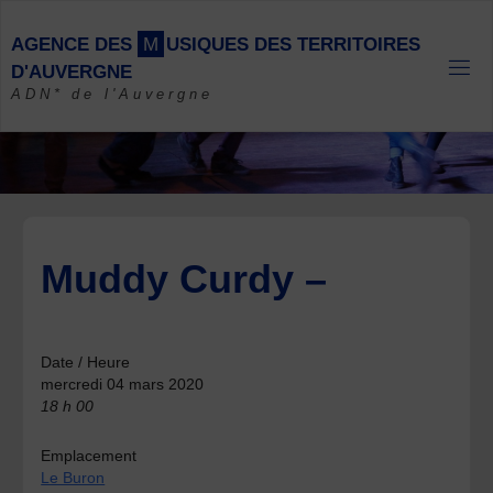
Skip
to
A
G
E
N
C
E
D
E
S
M
U
S
I
Q
U
E
S
D
E
S
T
E
R
R
I
T
O
I
R
E
S
content
D
'
A
U
V
E
R
G
N
E
ADN* de l'Auvergne
Muddy Curdy –
Date / Heure
mercredi 04 mars 2020
18 h 00
Emplacement
Le Buron